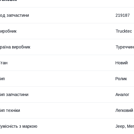
од запчастини
219187
иробник
Trucktec
раїна виробник
Туреччи
Стан
Новий
ип
Ролик
ип запчастини
Аналог
ип техніки
Легковий
умісність з маркою
Jeep, Me