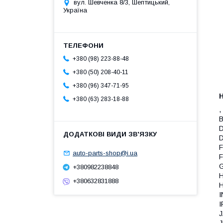
вул. Шевченка 8/3, Шептицький,
Україна
+380 (98) 223-88-48
+380 (50) 208-40-11
+380 (96) 347-71-95
+380 (63) 283-18-88
,
B
D
D
F
auto-parts-shop@i.ua
F
G
+380982238848
H
+380632831888
I
I
J
J