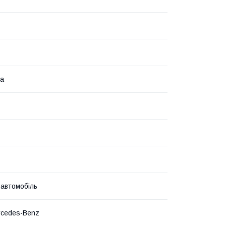
на
 автомобіль
rcedes-Benz