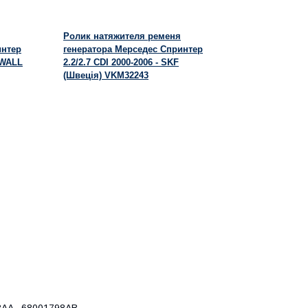
Ролик натяжителя ременя
интер
генератора Мерседес Спринтер
XWALL
2.2/2.7 CDI 2000-2006 - SKF
(Швеція) VKM32243
8AA , 68001798AB