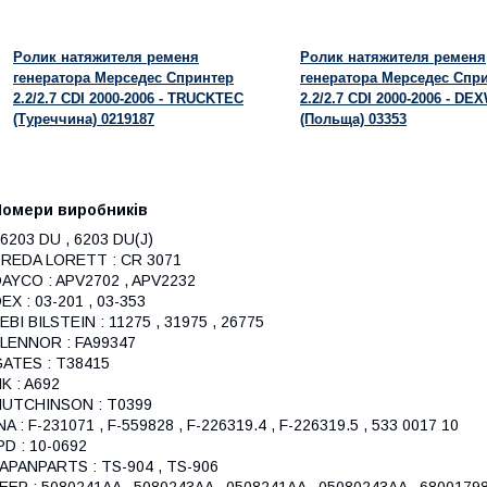
Ролик натяжителя ременя
Ролик натяжителя ременя
генератора Мерседес Спринтер
генератора Мерседес Спр
2.2/2.7 CDI 2000-2006 - TRUCKTEC
2.2/2.7 CDI 2000-2006 - DE
(Туреччина) 0219187
(Польща) 03353
Номери виробників
 6203 DU , 6203 DU(J)
REDA LORETT : CR 3071
AYCO : APV2702 , APV2232
EX : 03-201 , 03-353
EBI BILSTEIN : 11275 , 31975 , 26775
LENNOR : FA99347
ATES : T38415
K : A692
HUTCHINSON : T0399
NA : F-231071 , F-559828 , F-226319.4 , F-226319.5 , 533 0017 10
PD : 10-0692
APANPARTS : TS-904 , TS-906
EEP : 5080241AA , 5080243AA , 0508241AA , 05080243AA , 6800179