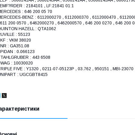
EMF?RDER : 2184101 , LF:21841 01:1
ERCEDES : 646 200 05 70
ERCEDES-BENZ : 6112000270 , 6112000370 , 6112000470 , 611200057
 611 200 0570 , 6462000270 , 6462000570 , 646 200 0270 , 646 200 
QUINTON HAZELL : QTA1062
UVILLE : 55123
KF : VKM 38020
NR : GA351.08
PIDAN : 0.066123
TAHLGRUBER : 443 6508
WAG : 10030020
RIPLE FIVE : Y1320 , 0211-07-05123P , 03.762 , 950151 , MBI-2307
UNIPART : UGCGBT8415
арактеристики
Основні