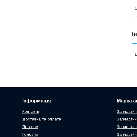
С
І
Ц
Інформація
Марка а
Контакти
Запчастин
Доставка та оплата
Запчастин
Про нас
Запчастин
Головна
Запчастин