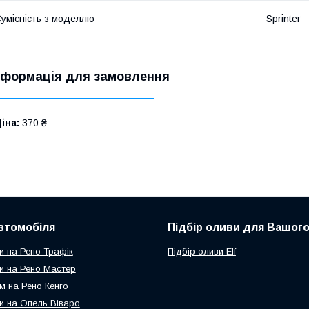
умісність з моделлю
Sprinter
нформація для замовлення
іна:
370 ₴
втомобіля
Підбір оливи для Вашого
и на Рено Трафік
Підбір оливи Elf
и на Рено Мастер
м на Рено Кенго
и на Опель Віваро