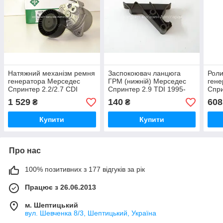
Натяжний механізм ремня
Заспокоювач ланцюга
Роли
генератора Мерседес
ГРМ (нижній) Мерседес
гене
Спринтер 2.2/2.7 CDI
Спринтер 2.9 TDI 1995-
Спри
2000-2006 - INA
2000 FEBI BILSTEIN
2000
1 529
140
608
₴
₴
(Німеччина) 533001710
(Німеччина)10407
BILS
022
Купити
Купити
Про нас
100% позитивних з 177 відгуків за рік
Працює з 26.06.2013
м. Шептицький
вул. Шевченка 8/3, Шептицький, Україна