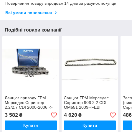
Повернення товару впродовж 14 днів за рахунок покупця
Всі умови повернення
Подібні товари компанії
Ланцюг приводу ГРМ
Ланцюг ГРМ Мерседес
Засп
Мерседес Спринтер
Спринтер 906 2.2 CDI
(ниж
2.2/2.7 CDI 2000-2006 ->
OM651 2009--FEBI
Спри
DAYCO (США) - TCH1052
BILSTEIN(Німеччина)
2000
3 582
4 620
486
₴
₴
33901
(Нім
Купити
Купити