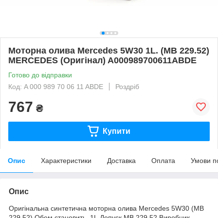
Моторна олива Mercedes 5W30 1L. (MB 229.52)
MERCEDES (Оригінал) A000989700611ABDE
Готово до відправки
Код: A 000 989 70 06 11 ABDE
Роздріб
767
₴
Купити
Опис
Характеристики
Доставка
Оплата
Умови п
Опис
Оригінальна синтетична моторна олива Mercedes 5W30 (MB
229.52).Обем становить 1L.Допуск MB 229.52.Виробник