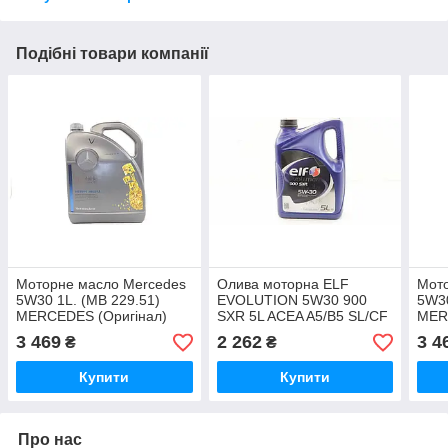
Подібні товари компанії
Моторне масло Mercedes
Олива моторна ELF
Мот
5W30 1L. (MB 229.51)
EVOLUTION 5W30 900
5W30
MERCEDES (Оригінал)
SXR 5L ACEA A5/B5 SL/CF
MER
000989940213ALEE
Renault RN0700 Elf —
000
3 469
2 262
3 4
₴
₴
194839
Купити
Купити
Про нас