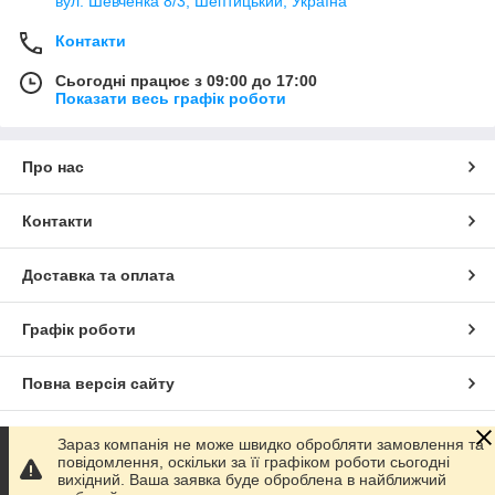
вул. Шевченка 8/3, Шептицький, Україна
Контакти
Сьогодні працює з 09:00 до 17:00
Показати весь графік роботи
Про нас
Контакти
Доставка та оплата
Графік роботи
Повна версія сайту
Сайт створено на маркетплейсі
Prom.ua
Зараз компанія не може швидко обробляти замовлення та
повідомлення, оскільки за її графіком роботи сьогодні
вихідний. Ваша заявка буде оброблена в найближчий
Політика конфіденційності