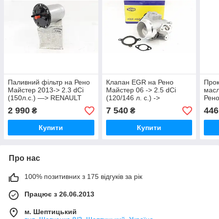
Паливний фільтр на Рено
Клапан EGR на Рено
Прок
Майстер 2013-> 2.3 dCi
Майстер 06 -> 2.5 dCi
масл
(150л.с.) —> RENAULT
(120/146 л. с.) ->
Рено
(Оригінал) -
MAGNETI MARELLI
(146
2 990
7 540
446
₴
₴
164004350R(не
(Італія) - MMAEV124
(ори
разборний)
Купити
Купити
Про нас
100% позитивних з 175 відгуків за рік
Працює з 26.06.2013
м. Шептицький