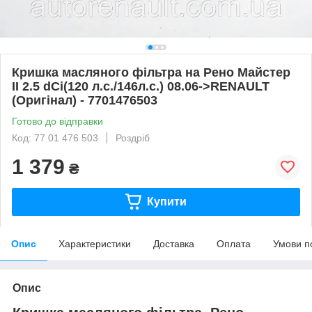
Кришка масляного фільтра на Рено Майстер
II 2.5 dCi(120 л.с./146л.с.) 08.06->RENAULT
(Оригінал) - 7701476503
Готово до відправки
Код: 77 01 476 503
Роздріб
1 379
₴
Купити
Опис
Характеристики
Доставка
Оплата
Умови п
Опис