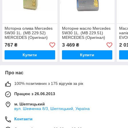
Моторна олива Mercedes
Моторне масло Mercedes
Мас
5W30 1L. (MB 229.52)
5W30 1L. (MB 229.51)
напі
MERCEDES (Оригінал)
MERCEDES (Оригінал)
EVO
A000989700611ABDE
000989940213ALEE
10W
767
3 469
2 0
₴
₴
Купити
Купити
Про нас
100% позитивних з 175 відгуків за рік
Працює з 26.06.2013
м. Шептицький
вул. Шевченка 8/3, Шептицький, Україна
Контакти