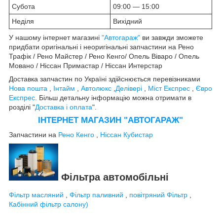
Субота
09:00 — 15:00
Неділя
Вихідний
У нашому інтернет магазині
"Автогараж"
ви завжди зможете
придбати оригінальні і неоригінальні запчастини на Рено
Трафік / Рено Майстер / Рено Кенго/ Опель Віваро / Опель
Мовано / Ніссан Примастар / Ніссан Интерстар
Доставка запчастин по Україні здійснюється перевізниками
Нова пошта
,
Інтайм
,
Автолюкс
,
Делівері
,
Міст Експрес
,
Євро
Експрес
. Більш детальну інформацію можна отримати в
розділі "
Доставка і оплата
".
ІНТЕРНЕТ МАГАЗИН "АВТОГАРАЖ"
Запчастини на
Рено Кенго
,
Ніссан Кубистар
Фільтра автомобільні
Фільтр масляний
,
Фільтр паливний
,
повітряний Фільтр
,
Кабінний фільтр салону)