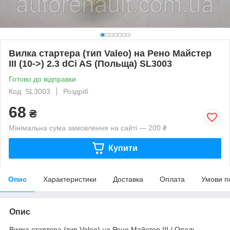
Вилка стартера (тип Valeo) на Рено Майстер
III (10->) 2.3 dCi AS (Польща) SL3003
Готово до відправки
Код: SL3003
Роздріб
68
₴
Мінімальна сума замовлення на сайті — 200 ₴
Купити
Опис
Характеристики
Доставка
Оплата
Умови п
Опис
Вилка стартера (тип Valeo) на Рено Майстер III / Опель