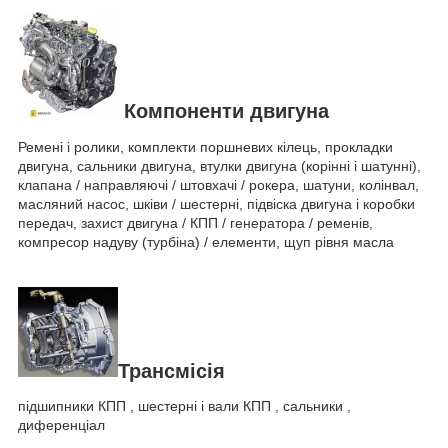
Компоненти двигуна
Ремені і ролики, комплекти поршневих кілець, прокладки
двигуна, сальники двигуна, втулки двигуна (корінні і шатунні),
клапана / направляючі / штовхачі / рокера, шатуни, колінвал,
масляний насос, шківи / шестерні, підвіска двигуна і коробки
передач, захист двигуна / КПП / генератора / ременів,
компресор надуву (турбіна) / елементи, щуп рівня масла
Трансмісія
підшипники КПП , шестерні і вали КПП , сальники ,
диференціал