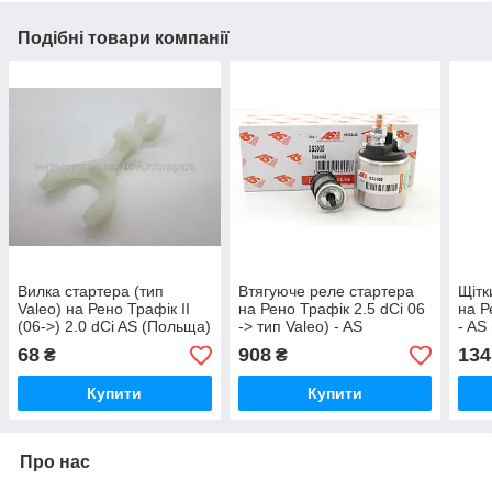
Подібні товари компанії
Вилка стартера (тип
Втягуюче реле стартера
Щітк
Valeo) на Рено Трафік II
на Рено Трафік 2.5 dCi 06
на Р
(06->) 2.0 dCi AS (Польща)
-> тип Valeo) - AS
- AS
SL3003
(Польща) SS3035
68
908
134
₴
₴
Купити
Купити
Про нас