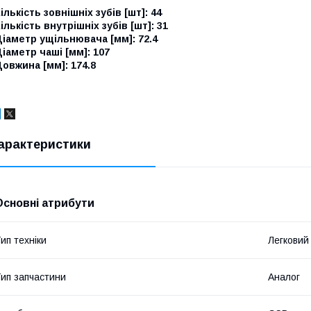
ількість зовнішніх зубів [шт]: 44
ількість внутрішніх зубів [шт]: 31
іаметр ущільнювача [мм]: 72.4
іаметр чаші [мм]: 107
овжина [мм]: 174.8
арактеристики
Основні атрибути
ип техніки
Легковий
ип запчастини
Аналог