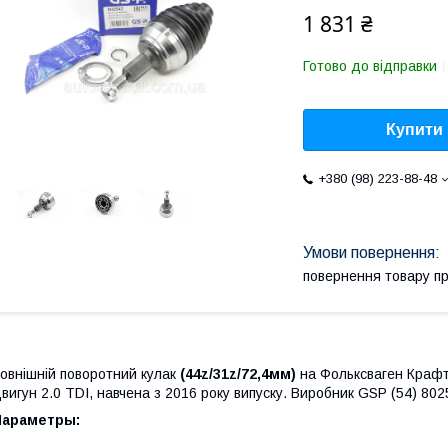
1 831 ₴
Готово до відправки
Купити
+380 (98) 223-88-48
повернення товару п
овнішній поворотний кулак
(44z/31z/72,4мм)
на Фольксваген Крафте
вигун 2.0 TDI, навчена з 2016 року випуску. Виробник GSP (54) 80
Параметры: