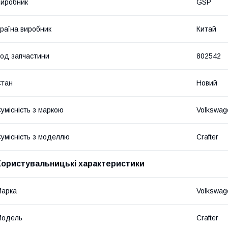
иробник
GSP
раїна виробник
Китай
од запчастини
802542
Стан
Новий
умісність з маркою
Volkswag
умісність з моделлю
Crafter
Користувальницькі характеристики
Марка
Volkswag
Модель
Crafter