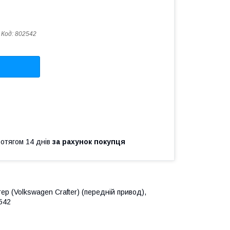
Код:
802542
ротягом 14 днів
за рахунок покупця
р (Volkswagen Crafter) (передній привод),
2542