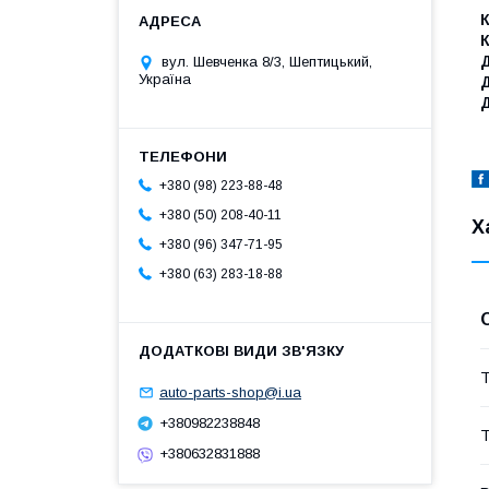
К
К
Д
вул. Шевченка 8/3, Шептицький,
Україна
Д
Д
+380 (98) 223-88-48
+380 (50) 208-40-11
Х
+380 (96) 347-71-95
+380 (63) 283-18-88
Т
auto-parts-shop@i.ua
+380982238848
Т
+380632831888