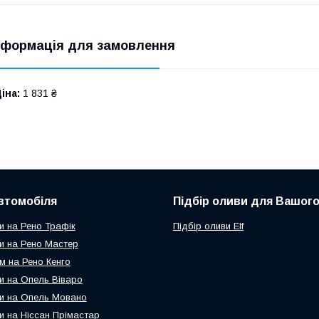
нформація для замовлення
іна:
1 831 ₴
втомобіля
Підбір оливи для Вашого
и на Рено Трафік
Підбір оливи Elf
и на Рено Мастер
м на Рено Кенго
и на Опель Віваро
и на Опель Мовано
и на Ніссан Прімастар