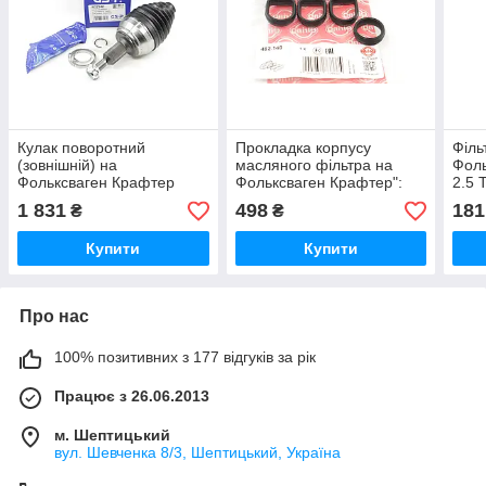
Кулак поворотний
Прокладка корпусу
Філь
(зовнішній) на
масляного фільтра на
Фоль
Фольксваген Крафтер
Фольксваген Крафтер":
2.5 
(Передній привод) 2.0 TDI
2.0 TDI 2016->
(Нім
1 831
498
181
₴
₴
(2016->) GSP (54) 802542
ELRING(Німеччина)
482140
Купити
Купити
Про нас
100% позитивних з 177 відгуків за рік
Працює з 26.06.2013
м. Шептицький
вул. Шевченка 8/3, Шептицький, Україна