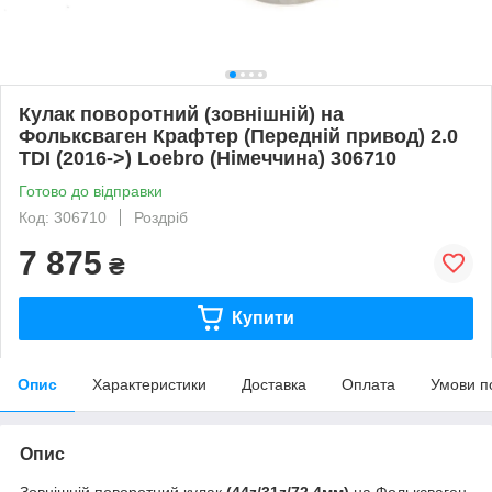
Кулак поворотний (зовнішній) на
Фольксваген Крафтер (Передній привод) 2.0
TDI (2016->) Loebro (Німеччина) 306710
Готово до відправки
Код: 306710
Роздріб
7 875
₴
Купити
Опис
Характеристики
Доставка
Оплата
Умови п
Опис
Зовнішній поворотний кулак
(44z/31z/72,4мм)
на Фольксваген