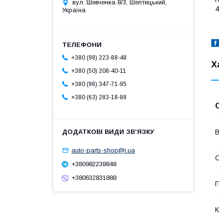
вул. Шевченка 8/3, Шептицький,
4
Україна
+380 (98) 223-88-48
Х
+380 (50) 208-40-11
+380 (96) 347-71-95
+380 (63) 283-18-88
В
auto-parts-shop@i.ua
+380982238848
+380632831888
П
К