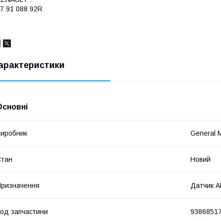
7 91 088 92R
арактеристики
Основні
иробник
General 
Стан
Новий
ризначення
Датчик 
од запчастини
9386851