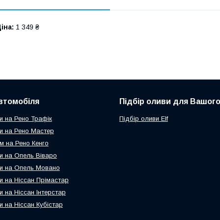
іна:
1 349 ₴
втомобіля
Підбір оливи для Вашого
и на Рено Трафік
Підбір оливи Elf
и на Рено Мастер
м на Рено Кенго
и на Опель Віваро
и на Опель Мовано
и на Ніссан Прімастар
и на Ніссан Інтерстар
и на Ніссан Кубістар