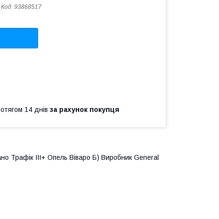
Код:
93868517
ротягом 14 днів
за рахунок покупця
Рано Трафік III+ Опель Віваро Б) Виробник General