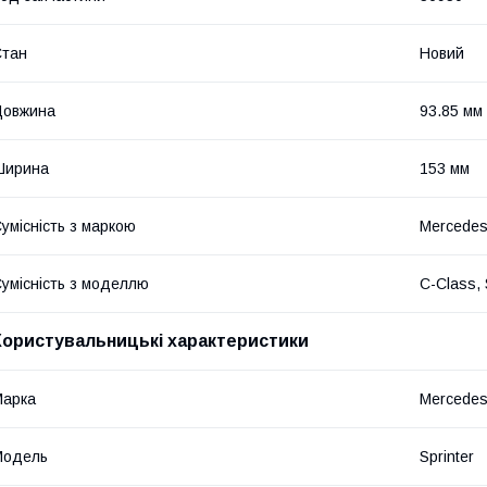
Стан
Новий
Довжина
93.85 мм
Ширина
153 мм
умісність з маркою
Mercede
умісність з моделлю
C-Class, 
Користувальницькі характеристики
Марка
Mercede
Модель
Sprinter