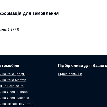
нформація для замовлення
іна:
1 277 ₴
втомобіля
Підбір оливи для Вашого
и на Рено Трафік
Підбір оливи Elf
и на Рено Мастер
м на Рено Кенго
и на Опель Віваро
и на Опель Мовано
и на Ніссан Прімастар