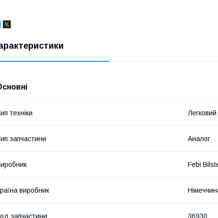
арактеристики
Основні
ип техніки
Легковий
ип запчастини
Аналог
иробник
Febi Bilst
раїна виробник
Німеччин
од запчастини
36930