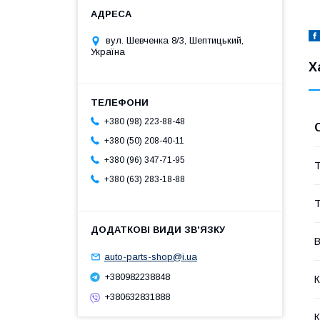
вул. Шевченка 8/3, Шептицький,
Україна
Х
+380 (98) 223-88-48
+380 (50) 208-40-11
+380 (96) 347-71-95
Т
+380 (63) 283-18-88
Т
В
auto-parts-shop@i.ua
+380982238848
К
+380632831888
К