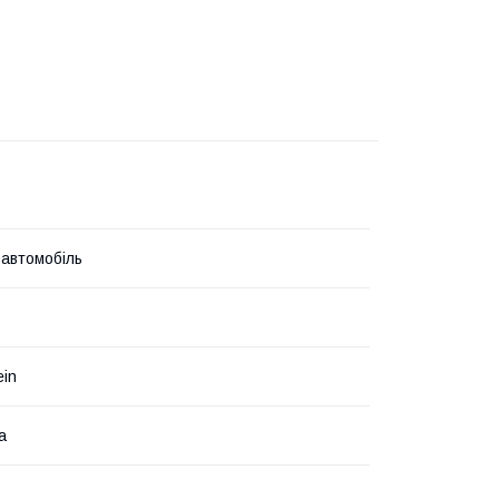
 автомобіль
ein
а