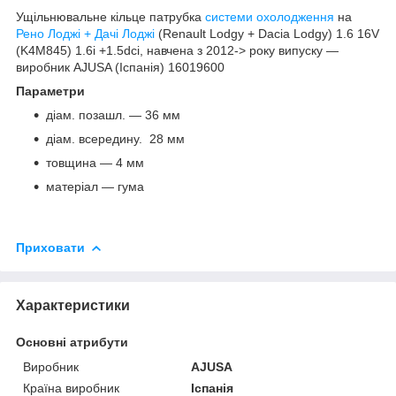
Ущільнювальне кільце патрубка
системи охолодження
на
Рено Лоджі + Дачі Лоджі
(Renault Lodgy + Dacia Lodgy) 1.6 16V
(K4M845) 1.6i +1.5dci, навчена з 2012-> року випуску —
виробник AJUSA (Іспанія) 16019600
Параметри
діам. позашл. — 36 мм
діам. всередину. 28 мм
товщина — 4 мм
матеріал — гума
Приховати
Характеристики
Основні атрибути
Виробник
AJUSA
Країна виробник
Іспанія