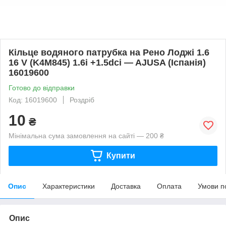
Кільце водяного патрубка на Рено Лоджі 1.6
16 V (K4M845) 1.6i +1.5dci — AJUSA (Іспанія)
16019600
Готово до відправки
Код: 16019600
Роздріб
10
₴
Мінімальна сума замовлення на сайті — 200 ₴
Купити
Опис
Характеристики
Доставка
Оплата
Умови п
Опис