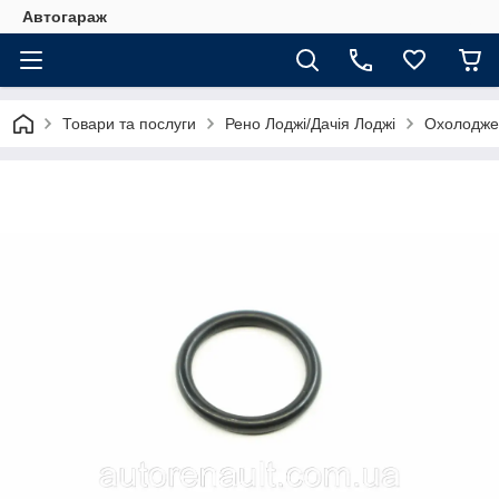
Автогараж
Товари та послуги
Рено Лоджі/Дачія Лоджі
Охолодже