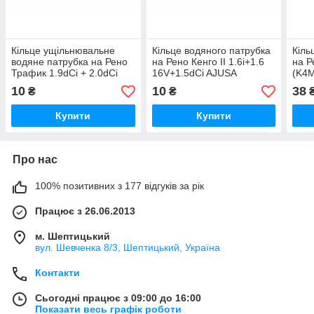
Кільце ущільнювальне
Кільце водяного патрубка
Кіль
водяне патрубка на Рено
на Рено Кенго II 1.6i+1.6
на Р
Трафик 1.9dCi + 2.0dCi
16V+1.5dCi AJUSA
(K4M
01-> - AJUSA (Іспанія)
(Іспанія) 16019600
Expe
10
10
38
₴
₴
16019600
Купити
Купити
Про нас
100% позитивних з 177 відгуків за рік
Працює з 26.06.2013
м. Шептицький
вул. Шевченка 8/3, Шептицький, Україна
Контакти
Сьогодні працює з 09:00 до 16:00
Показати весь графік роботи