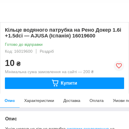
Кільце водяного патрубка на Рено Докер 1.6i
+1.5dci — AJUSA (Іспанія) 16019600
Готово до відправки
Код: 16019600
Роздріб
10
₴
Мінімальна сума замовлення на сайті — 200 ₴
Купити
Опис
Характеристики
Доставка
Оплата
Умови п
Опис
Ущільнювальне кільце патрубка
системи охолодження
на