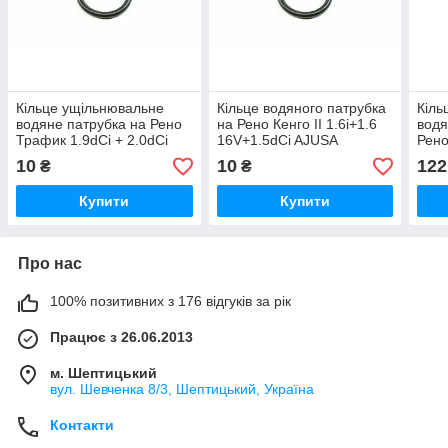
Кільце ущільнювальне
Кільце водяного патрубка
Кіль
водяне патрубка на Рено
на Рено Кенго II 1.6i+1.6
водя
Трафик 1.9dCi + 2.0dCi
16V+1.5dCi AJUSA
Рено
01-> - AJUSA (Іспанія)
(Іспанія) 16019600
AJUS
10
10
122
₴
₴
16019600
Купити
Купити
Про нас
100% позитивних з 176 відгуків за рік
Працює з 26.06.2013
м. Шептицький
вул. Шевченка 8/3, Шептицький, Україна
Контакти