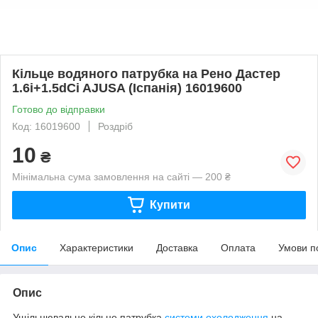
Кільце водяного патрубка на Рено Дастер
1.6i+1.5dCi AJUSA (Іспанія) 16019600
Готово до відправки
Код: 16019600
Роздріб
10
₴
Мінімальна сума замовлення на сайті — 200 ₴
Купити
Опис
Характеристики
Доставка
Оплата
Умови п
Опис
Ущільнювальне кільце патрубка
системи охолодження
на