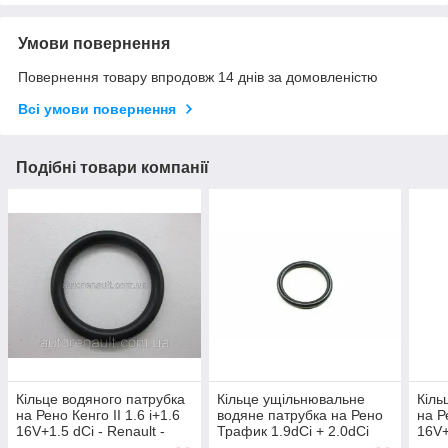
Умови повернення
Повернення товару впродовж 14 днів за домовленістю
Всі умови повернення
Подібні товари компанії
Кільце водяного патрубка
Кільце ущільнювальне
Кіль
на Рено Кенго II 1.6 i+1.6
водяне патрубка на Рено
на Р
16V+1.5 dCi - Renault -
Трафик 1.9dCi + 2.0dCi
16V+
7703065311
01-> - AJUSA (Іспанія)
(Ісп