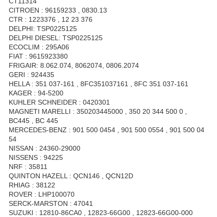
CT11314
CITROEN : 96159233 , 0830.13
CTR : 1223376 , 12 23 376
DELPHI: TSP0225125
DELPHI DIESEL: TSP0225125
ECOCLIM : 295A06
FIAT : 9615923380
FRIGAIR: 8.062.074, 8062074, 0806.2074
GERI : 924435
HELLA : 351 037-161 , 8FC351037161 , 8FC 351 037-161
KAGER : 94-5200
KUHLER SCHNEIDER : 0420301
MAGNETI MARELLI : 350203445000 , 350 20 344 500 0 ,
BC445 , BC 445
MERCEDES-BENZ : 901 500 0454 , 901 500 0554 , 901 500 04
54
NISSAN : 24360-29000
NISSENS : 94225
NRF : 35811
QUINTON HAZELL : QCN146 , QCN12D
RHIAG : 38122
ROVER : LHP100070
SERCK-MARSTON : 47041
SUZUKI : 12810-86CA0 , 12823-66G00 , 12823-66G00-000