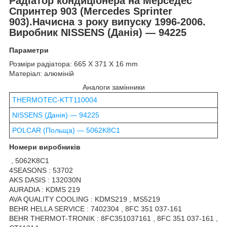
Радіатор кондиціонера на Мерседес
Спринтер 903 (Mercedes Sprinter
903).Начисна з року випуску 1996-2006.
Виробник NISSENS (Данія) — 94225
Параметри
Розміри радіатора: 665 X 371 X 16 mm
Матеріал: алюміній
Аналоги замінники
THERMOTEC-KTT110004
NISSENS (Данія) — 94225
POLCAR (Польща) — 5062K8C1
Номери виробників
, 5062K8C1
4SEASONS : 53702
AKS DASIS : 132030N
AURADIA : KDMS 219
AVA QUALITY COOLING : KDMS219 , MS5219
BEHR HELLA SERVICE : 7402304 , 8FC 351 037-161
BEHR THERMOT-TRONIK : 8FC351037161 , 8FC 351 037-161 ,