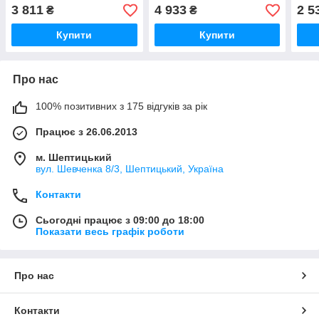
(Нідерланди) 35811
Nissens (Данія) 90784
NISS
3 811
4 933
2 5
₴
₴
Купити
Купити
Про нас
100% позитивних з 175 відгуків за рік
Працює з 26.06.2013
м. Шептицький
вул. Шевченка 8/3, Шептицький, Україна
Контакти
Сьогодні працює з 09:00 до 18:00
Показати весь графік роботи
Про нас
Контакти