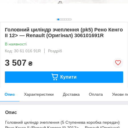
Головний циліндр зчеплення (pk5) Рено Кенго
II 12> — Renault (Oригінал) 306101691R
В наявності
Код: 30 61 016 91R
Роздріб
3 507
₴
Купити
Опис
Характеристики
Доставка
Оплата
Умови п
Опис
Головний циліндр зчеплення (5 Ступенева коробка передач)
Рено Кенго II (Renault Kangoo II) 2012> — Renault (Oригінал)