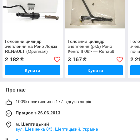
Головний циліндр
Головний циліндр
Голо
зчеплення на Рено Лоджі
зчеплення (pk5) Рено
зчеп
RENAULT (Оригінал)
Кенго II 08> — Renault
почи
306104118R
(Оригінал) 306101984R
RENA
2 182
3 167
2 2
₴
₴
306
Купити
Купити
Про нас
100% позитивних з 177 відгуків за рік
Працює з 26.06.2013
м. Шептицький
вул. Шевченка 8/3, Шептицький, Україна