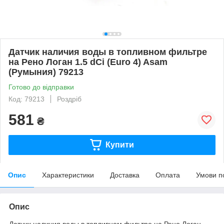
Датчик наличия воды в топливном фильтре
на Рено Логан 1.5 dCi (Euro 4) Asam
(Румыния) 79213
Готово до відправки
Код: 79213
Роздріб
581
₴
Купити
Опис
Характеристики
Доставка
Оплата
Умови п
Опис
Датчик наличия воды в топливном фильтре на Рено Логан