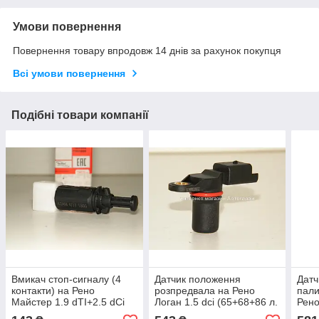
Умови повернення
Повернення товару впродовж 14 днів за рахунок покупця
Всі умови повернення
Подібні товари компанії
Вмикач стоп-сигналу (4
Датчик положення
Датч
контакти) на Рено
розпредвала на Рено
пали
Майстер 1.9 dTI+2.5 dCi
Логан 1.5 dci (65+68+86 л.
Рено
— ASAM (Румунія) - 30465
з ) до 2009р.в—AUTLOG
(Рум