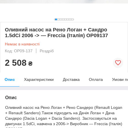
Оливний насос на Рено Логан + Сандро
1.5dCi 2006 -> — Freccia (Італія) OP09137
Немає в наявності
Код: OP09-137
Роздріб
2 508
₴
Опис
Характеристики
Доставка
Оплата
Умови п
Опис
Оливний насос на Рено Логан + Рено Сандеро (Renault Logan
+ Renault Sandero).Також підходить на Дачія Логан + Дача
Сандеро (Dacia Logan + Dacia Sandero). Застосовується на
двигунах 1.5dCi, навчена з 2006-> Виробник — Freccia (Італія)