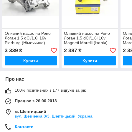
Оливний насос на Рено
Оливний насос на Рено
Олив
Логан 1.5 dCi/1.6i 16v
Логан 1.5 dCi/1.6i 16v
Лога
Pierburg (Німеччина)
Magneti Marelli (Італія)
Marel
706595010
351516000043
351
3 339
2 387
2 3
₴
₴
Купити
Купити
Про нас
100% позитивних з 177 відгуків за рік
Працює з 26.06.2013
м. Шептицький
вул. Шевченка 8/3, Шептицький, Україна
Контакти