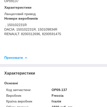
OP09137
Характеристики
Ланцюговий привод
Номери виробників
, 150102231R
DACIA: 150102231R, 150109834R
RENAULT: 8200312696, 8200591475
Приховати
Характеристики
Основні
Код запчастини
OP09-137
Виробник
Freccia
Країна виробник
Італія
Об'єм двигуна
1500 куб. см