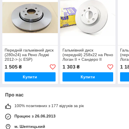
Передній гальмівний диск
Гальмівний диск
Галь
(280x24) на Рено Лоджі
(передній) 258х22 на Рено
(пер
2012-> (c ESP)
Логан II + Сандеро II
Лога
Delphi(США) BG3430
(фарбовані) 2012 -
(фар
1 505
1 303
1 1
₴
₴
>METELLI (Італія) 23-
SOLG
1504C
Купити
Купити
Про нас
100% позитивних з 177 відгуків за рік
Працює з 26.06.2013
м. Шептицький