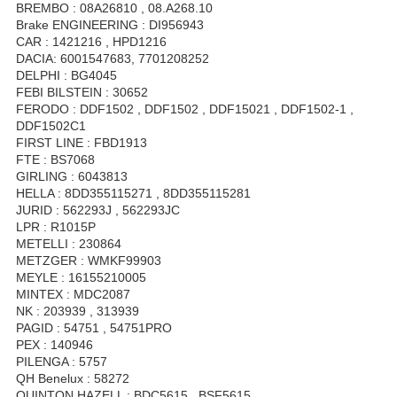
BREMBO : 08A26810 , 08.A268.10
Brake ENGINEERING : DI956943
CAR : 1421216 , HPD1216
DACIA: 6001547683, 7701208252
DELPHI : BG4045
FEBI BILSTEIN : 30652
FERODO : DDF1502 , DDF1502 , DDF15021 , DDF1502-1 ,
DDF1502C1
FIRST LINE : FBD1913
FTE : BS7068
GIRLING : 6043813
HELLA : 8DD355115271 , 8DD355115281
JURID : 562293J , 562293JC
LPR : R1015P
METELLI : 230864
METZGER : WMKF99903
MEYLE : 16155210005
MINTEX : MDC2087
NK : 203939 , 313939
PAGID : 54751 , 54751PRO
PEX : 140946
PILENGA : 5757
QH Benelux : 58272
QUINTON HAZELL : BDC5615 , BSF5615