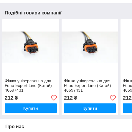
Подібні товари компанії
Фішка універсальна для
Фішка універсальна для
Фішк
Рено Expert Line (Китай)
Рено Expert Line (Китай)
Рено
46697431
46697431
466
212
212
212
₴
₴
Купити
Купити
Про нас