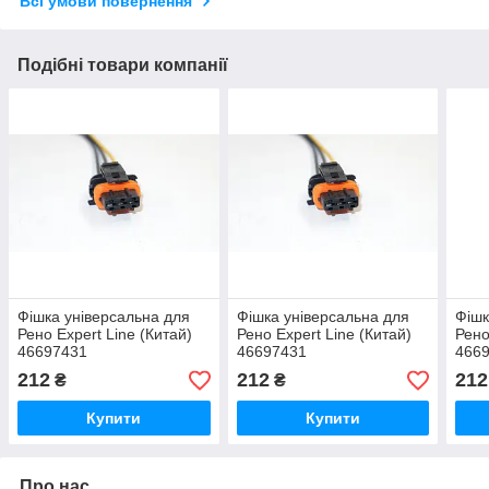
Всі умови повернення
Подібні товари компанії
Фішка універсальна для
Фішка універсальна для
Фішк
Рено Expert Line (Китай)
Рено Expert Line (Китай)
Рено
46697431
46697431
466
212
212
212
₴
₴
Купити
Купити
Про нас