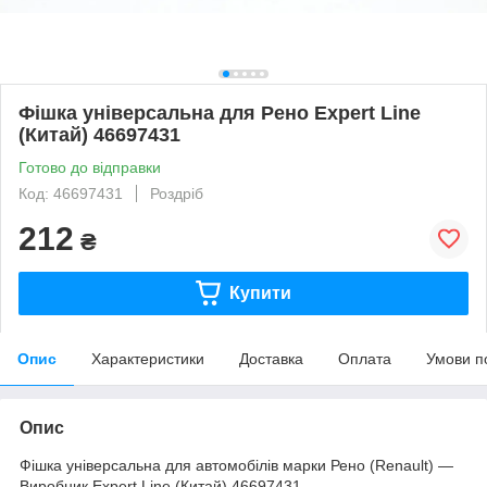
Фішка універсальна для Рено Expert Line
(Китай) 46697431
Готово до відправки
Код: 46697431
Роздріб
212
₴
Купити
Опис
Характеристики
Доставка
Оплата
Умови п
Опис
Фішка універсальна для автомобілів марки Рено (Renault) —
Виробник Expert Line (Китай) 46697431