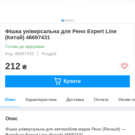
Фішка універсальна для Рено Expert Line
(Китай) 46697431
Готово до відправки
Код: 46697431
Роздріб
212
₴
Купити
Опис
Характеристики
Доставка
Оплата
Умови п
Опис
Фішка універсальна для автомобілів марки Рено (Renault) —
Виробник Expert Line (Китай) 46697431