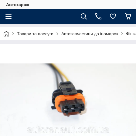
Автогараж
Товари та послуги
Автозапчастини до іномарок
Фішк