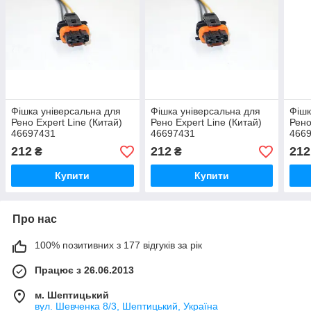
Фішка універсальна для
Фішка універсальна для
Фішк
Рено Expert Line (Китай)
Рено Expert Line (Китай)
Рено
46697431
46697431
466
212
212
212
₴
₴
Купити
Купити
Про нас
100% позитивних з 177 відгуків за рік
Працює з 26.06.2013
м. Шептицький
вул. Шевченка 8/3, Шептицький, Україна