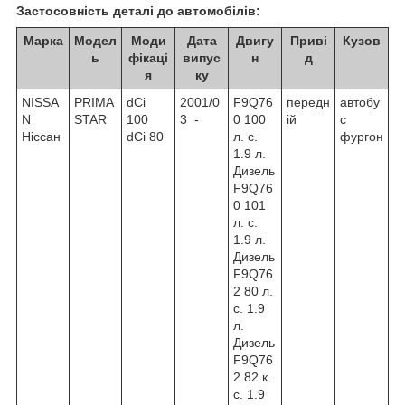
Застосовність деталі до автомобілів:
Марка
Модел
Моди
Дата
Двигу
Приві
Кузов
ь
фікаці
випус
н
д
я
ку
NISSA
PRIMA
dCi
2001/0
F9Q76
передн
автобу
N
STAR
100
3 -
0 100
ій
с
Ніссан
dCi 80
л. с.
фургон
1.9 л.
Дизель
F9Q76
0 101
л. с.
1.9 л.
Дизель
F9Q76
2 80 л.
с. 1.9
л.
Дизель
F9Q76
2 82 к.
с. 1.9