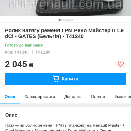
Ролик натягу ременя ГРМ Рено Майстер II 1.9
dCi - GATES (Бельгія) - T41240
Готово до відправки
Код: T41240
Роздріб
2 045
₴
Купити
Опис
Характеристики
Доставка
Оплата
Умови п
Опис
Натяжний ролик ременя ГРМ (з планкою) на Renault Master +
Opel Movano + Nissan Interstar ( Рено Майстер + Опель