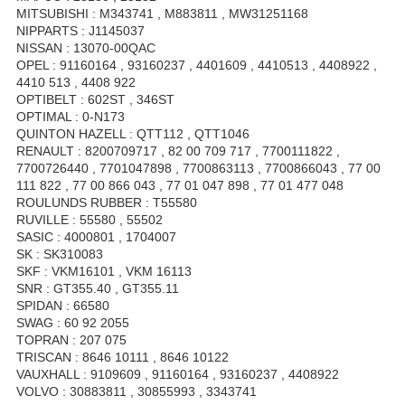
MITSUBISHI : M343741 , M883811 , MW31251168
NIPPARTS : J1145037
NISSAN : 13070-00QAC
OPEL : 91160164 , 93160237 , 4401609 , 4410513 , 4408922 ,
4410 513 , 4408 922
OPTIBELT : 602ST , 346ST
OPTIMAL : 0-N173
QUINTON HAZELL : QTT112 , QTT1046
RENAULT : 8200709717 , 82 00 709 717 , 7700111822 ,
7700726440 , 7701047898 , 7700863113 , 7700866043 , 77 00
111 822 , 77 00 866 043 , 77 01 047 898 , 77 01 477 048
ROULUNDS RUBBER : T55580
RUVILLE : 55580 , 55502
SASIC : 4000801 , 1704007
SK : SK310083
SKF : VKM16101 , VKM 16113
SNR : GT355.40 , GT355.11
SPIDAN : 66580
SWAG : 60 92 2055
TOPRAN : 207 075
TRISCAN : 8646 10111 , 8646 10122
VAUXHALL : 9109609 , 91160164 , 93160237 , 4408922
VOLVO : 30883811 , 30855993 , 3343741