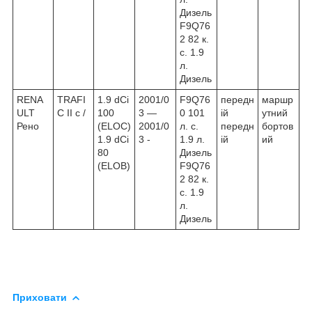
Дизель
F9Q76
2 82 к.
с. 1.9
л.
Дизель
RENA
TRAFI
1.9 dCi
2001/0
F9Q76
передн
маршр
ULT
C II c /
100
3 ―
0 101
ій
утний
Рено
(ELOC)
2001/0
л. с.
передн
бортов
1.9 dCi
3 -
1.9 л.
ій
ий
80
Дизель
(ELOB)
F9Q76
2 82 к.
с. 1.9
л.
Дизель
Приховати