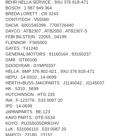
BEHR HELLA SERVICE : 9XU 376 818-471
BOSCH : 1 987 949 364
BREDA LORETT : CR 3243
CONTITECH : V55580
DACIA : 6001545398 , 7700726440
DAYCO : ATB2307 , ATB2050 , ATB2307-S
FEBI BILSTEIN : 22055 , 04199
FLENNOR : FS05002
GATES : T41240
GENERAL MOTORS : 91160164 , 93160237
GMB : GT60100
GOODYEAR : GYMP0337
HELLA : 8MP 376 802-821 , 9XU 376 818-471
HEPU : 14-0310 , 14-0699
HERTH+BUSS JAKOPARTS : J1145042 , J1145037
HK : S310 , S699
HUTCHINSON : HTG 225
INA : F-123776 , 533 0087 20
IPD : 14-0699
JAPANPARTS : BE-123
KAVO PARTS : DTE-5534
KOYO : PU255035DRR1HV
LuK : 531006110 , 533 0087 20
MAPCO : 23180 , 23152