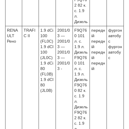
2 82 к.
с. 1.9
л.
Дизель
RENA
TRAFI
1.9 dCi
2001/0
F9Q76
передн
фургон
ULT
C II
100
3 ―
0 101
ій
автобу
Рено
(FL0C)
2001/0
л. с.
передн
с
1.9 dCI
3 ―
1.9 л.
ій
фургон
100
2001/0
Дизель
передн
автобу
(JL0C)
3 ―
F9Q76
ій
с
1.9 dCi
2001/0
0 101
передн
80
3 -
л. с.
ій
(FL0B)
1.9 л.
1.9 dCI
Дизель
80
F9Q76
(JL0B)
0 82 к.
с. 1.9
л.
Дизель
F9Q76
2 82 к.
с. 1.9
л.