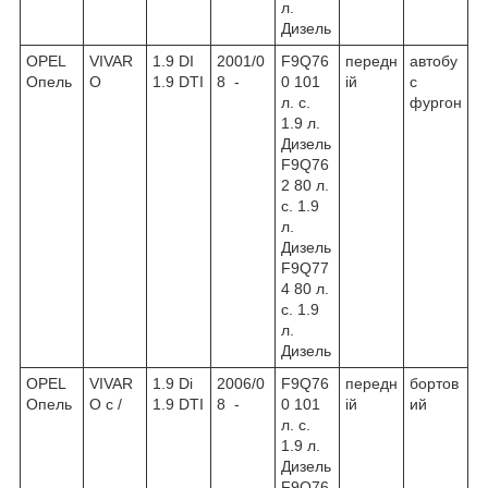
л.
Дизель
OPEL
VIVAR
1.9 DI
2001/0
F9Q76
передн
автобу
Опель
O
1.9 DTI
8 -
0 101
ій
с
л. с.
фургон
1.9 л.
Дизель
F9Q76
2 80 л.
с. 1.9
л.
Дизель
F9Q77
4 80 л.
с. 1.9
л.
Дизель
OPEL
VIVAR
1.9 Di
2006/0
F9Q76
передн
бортов
Опель
O c /
1.9 DTI
8 -
0 101
ій
ий
л. с.
1.9 л.
Дизель
F9Q76