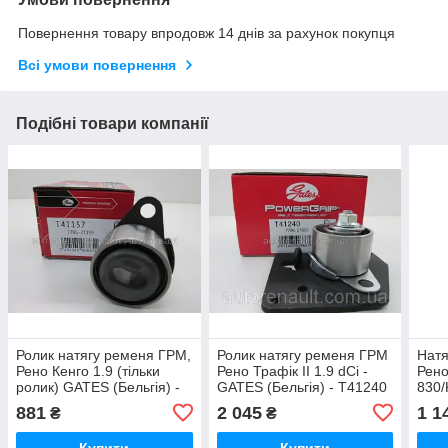
Повернення товару впродовж 14 днів за рахунок покупця
Всі умови повернення
Подібні товари компанії
Ролик натягу ременя ГРМ,
Ролик натягу ременя ГРМ
Натя
Рено Кенго 1.9 (тільки
Рено Трафік II 1.9 dCi -
Рено
ролик) GATES (Бельгія) -
GATES (Бельгія) - T41240
830/
T41157
GATE
881
2 045
1 1
₴
₴
Купити
Купити