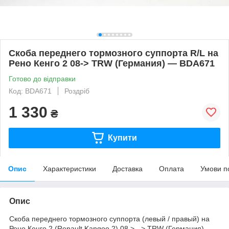
Скоба переднего тормозного суппорта R/L на
Рено Кенго 2 08-> TRW (Германия) — BDA671
Готово до відправки
Код: BDA671
Роздріб
1 330
₴
Купити
Опис
Характеристики
Доставка
Оплата
Умови п
Опис
Скоба переднего тормозного суппорта (левый / правый) на
Рено Кенго 2 (Renault Kangoo 2) 08 > - > TRW (Германия) —