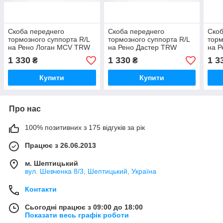
Скоба переднего
Скоба переднего
Скоб
тормозного суппорта R/L
тормозного суппорта R/L
торм
на Рено Логан MCV TRW
на Рено Дастер TRW
на Р
(Германия) — BDA671
(Германия) — BDA671
(Ге
1 330
1 330
1 3
₴
₴
Купити
Купити
Про нас
100% позитивних з 175 відгуків за рік
Працює з 26.06.2013
м. Шептицький
вул. Шевченка 8/3, Шептицький, Україна
Контакти
Сьогодні працює з 09:00 до 18:00
Показати весь графік роботи