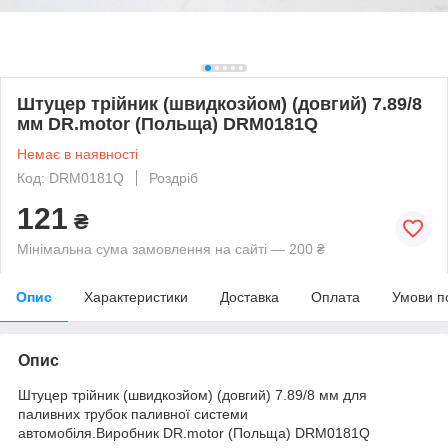
Штуцер трійник (швидкозйом) (довгий) 7.89/8
мм DR.motor (Польща) DRM0181Q
Немає в наявності
Код: DRM0181Q
Роздріб
121
₴
Мінімальна сума замовлення на сайті — 200 ₴
Опис
Характеристики
Доставка
Оплата
Умови п
Опис
Штуцер трійник (швидкозйом) (довгий) 7.89/8 мм для
паливних трубок паливної системи
автомобіля.Виробник DR.motor (Польща) DRM0181Q