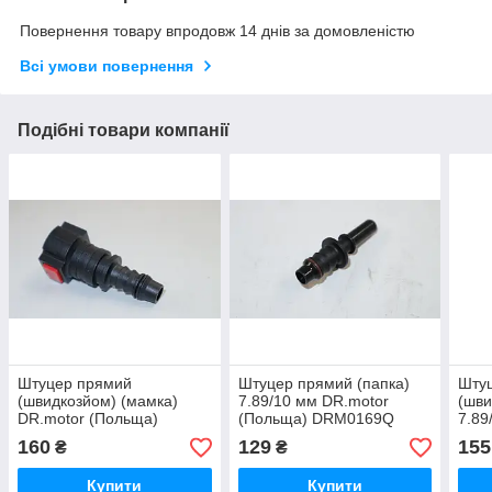
Повернення товару впродовж 14 днів за домовленістю
Всі умови повернення
Подібні товари компанії
Штуцер прямий
Штуцер прямий (папка)
Штуц
(швидкозйом) (мамка)
7.89/10 мм DR.motor
(шви
DR.motor (Польща)
(Польща) DRM0169Q
7.89
DRM0162Q
(По
160
129
155
₴
₴
Купити
Купити