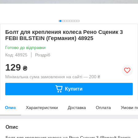
Болт для крепления колеса Рено Сценик 3
FEBI BILSTEIN (Германия) 48925
Готово до відправки
Код: 48925
Роздріб
129
₴
Мінімальна сума замовлення на сайті — 200 ₴
Купити
Опис
Характеристики
Доставка
Оплата
Умови п
Опис
Болт для крепления колеса на Рено Сценик 3 (Renault Scenic