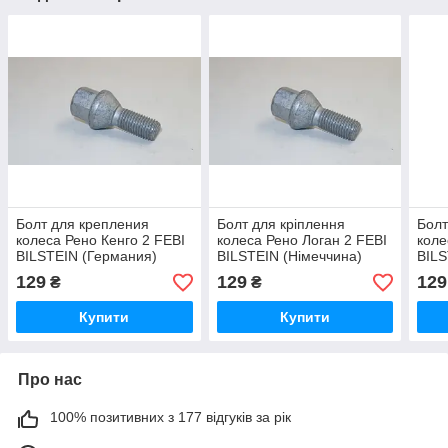
Болт для крепления
Болт для кріплення
Болт
колеса Рено Кенго 2 FEBI
колеса Рено Логан 2 FEBI
коле
BILSTEIN (Германия)
BILSTEIN (Німеччина)
BILS
48925
48925
489
129
129
129
₴
₴
Купити
Купити
Про нас
100% позитивних з 177 відгуків за рік