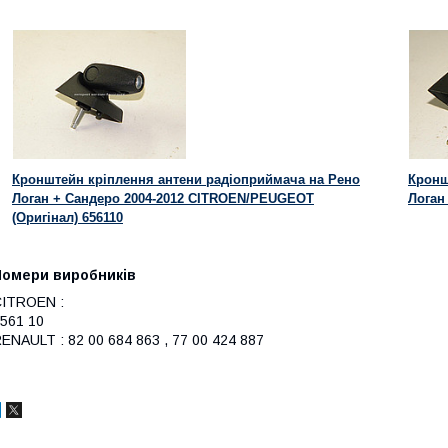
Кронштейн кріплення антени радіоприймача на Рено
Кронш
Логан + Сандеро 2004-2012 CITROEN/PEUGEOT
Логан
(Оригінал) 656110
Номери виробників
ITROEN :
561 10
ENAULT : 82 00 684 863 , 77 00 424 887