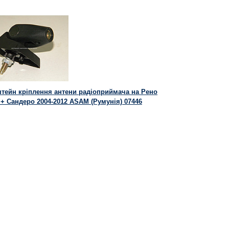
тейн кріплення антени радіоприймача на Рено
 + Сандеро 2004-2012 ASAM (Румунія) 07446