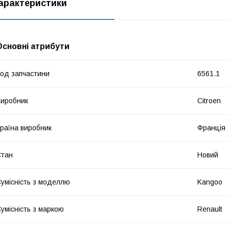
арактеристики
Основні атрибути
од запчастини
6561.1
иробник
Citroen
раїна виробник
Франція
Стан
Новий
умісність з моделлю
Kangoo
умісність з маркою
Renault