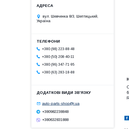
вул. Шевченка 8/3, Шептицький,
Україна
+380 (98) 223-88-48
+380 (50) 208-40-11
+380 (96) 347-71-95
+380 (63) 283-18-88
C
6
R
auto-parts-shop@i.ua
+380982238848
+380632831888