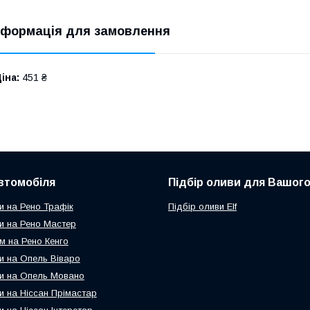
нформація для замовлення
іна:
451 ₴
втомобіля
Підбір оливи для Вашого
и на Рено Трафік
Підбір оливи Elf
и на Рено Мастер
м на Рено Кенго
и на Опель Віваро
и на Опель Мовано
и на Ніссан Прімастар