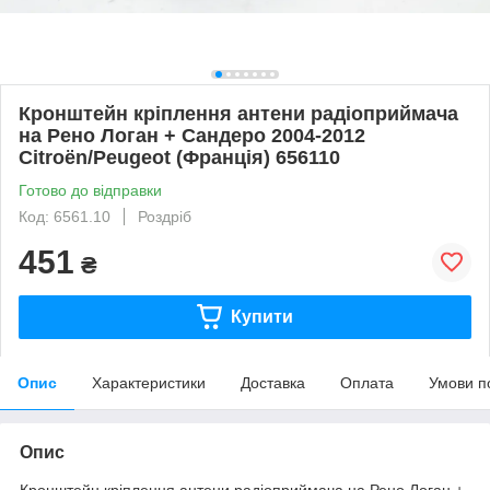
Кронштейн кріплення антени радіоприймача
на Рено Логан + Сандеро 2004-2012
Citroën/Peugeot (Франція) 656110
Готово до відправки
Код: 6561.10
Роздріб
451
₴
Купити
Опис
Характеристики
Доставка
Оплата
Умови п
Опис
Кронштейн кріплення антени радіоприймача на Рено Логан +