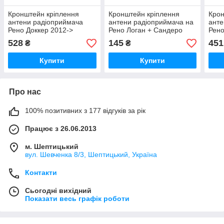
Кронштейн кріплення
Кронштейн кріплення
Крон
антени радіоприймача
антени радіоприймача на
анте
Рено Доккер 2012->
Рено Логан + Сандеро
Рено
RENAULT (Франція)
2004-2012 ASAM
Citr
528
145
451
₴
₴
8200684863
(Румунія) 07446
656
Купити
Купити
Про нас
100% позитивних з 177 відгуків за рік
Працює з 26.06.2013
м. Шептицький
вул. Шевченка 8/3, Шептицький, Україна
Контакти
Сьогодні вихідний
Показати весь графік роботи