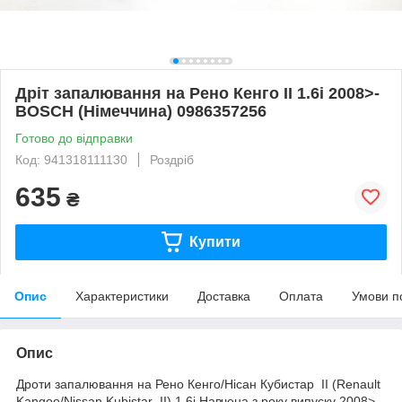
Дріт запалювання на Рено Кенго II 1.6i 2008>-
BOSCH (Німеччина) 0986357256
Готово до відправки
Код: 941318111130
Роздріб
635
₴
Купити
Опис
Характеристики
Доставка
Оплата
Умови п
Опис
Дроти запалювання на Рено Кенго/Нісан Кубистар II (Renault
Kangoo/Nissan Kubistar II) 1.6i.Навчена з року випуску 2008>.