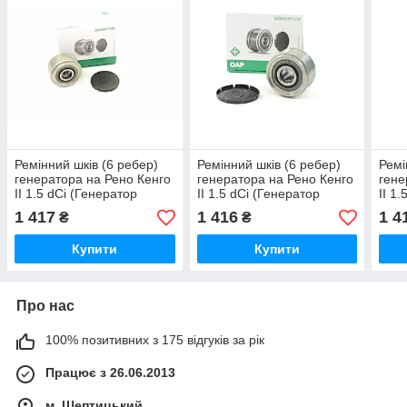
Ремінний шків (6 ребер)
Ремінний шків (6 ребер)
Ремі
генератора на Рено Кенго
генератора на Рено Кенго
гене
II 1.5 dCi (Генератор
II 1.5 dCi (Генератор
II 1
Bosch) 2008->INA
Bosch) 2008->INA
Bosc
1 417
1 416
1 4
₴
₴
(Німеччина) 535010210
(Німеччина) 535015410
(Нім
Купити
Купити
Про нас
100% позитивних з 175 відгуків за рік
Працює з 26.06.2013
м. Шептицький