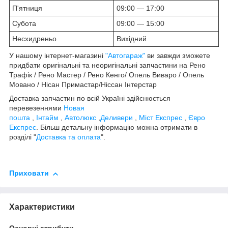
П'ятниця
09:00 — 17:00
Субота
09:00 — 15:00
Несхидреньо
Вихідний
У нашому інтернет-магазині
"Автогараж"
ви завжди зможете
придбати оригінальні та неоригінальні запчастини на Рено
Трафік / Рено Мастер / Рено Кенго/ Опель Виваро / Опель
Мовано / Нісан Примастар/Ніссан Інтерстар
Доставка запчастин по всій Україні здійснюється
перевезеннями
Новая
пошта
,
Інтайм
,
Автолюкс
,
Деливери
,
Міст Експрес
,
Євро
Експрес
. Більш детальну інформацію можна отримати в
розділі "
Доставка та оплата
".
Приховати
Характеристики
Основні атрибути