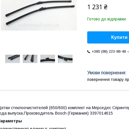
1 231 ₴
Готово до відправки
Купити
+380 (98) 223-88-48
повернення товару п
етки стеклоочистителей (650/600) комплект на Мерседес Спринтер
ода выпуска.Производитель Bosch (Германия) 3397014615
Параметры
оличественная единица: комплект