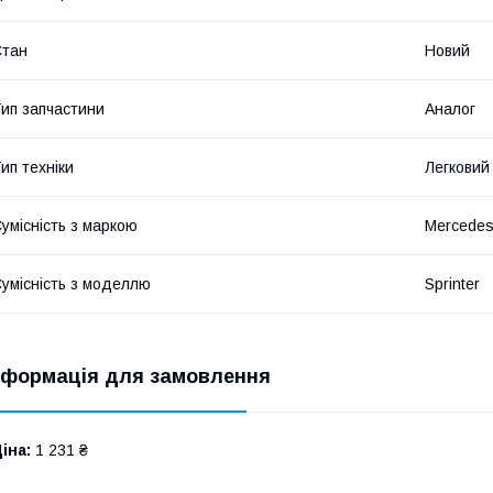
Стан
Новий
ип запчастини
Аналог
ип техніки
Легковий
умісність з маркою
Mercede
умісність з моделлю
Sprinter
нформація для замовлення
іна:
1 231 ₴