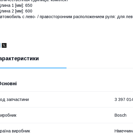
лина 1 [мм]: 650
лина 2 [мм]: 600
втомобиль с лево- / правосторонним расположением руля: для ле
арактеристики
Основні
од запчастини
3 397 01
иробник
Bosch
раїна виробник
Німеччин