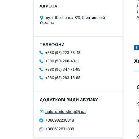
Д
Д
А
вул. Шевченка 8/3, Шептицький,
Україна
+380 (98) 223-88-48
Х
+380 (50) 208-40-11
+380 (96) 347-71-95
+380 (63) 283-18-88
К
auto-parts-shop@i.ua
В
+380982238848
+380632831888
К