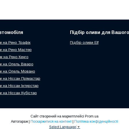
втомобіля
Підбір оливи для Вашого
и на Рено Трафік
Підбір оливи Elf
и на Рено Мастер
м на Рено Кенго
и на Опель Віваро
и на Опель Мовано
и на Ніссан Прімастар
и на Ніссан Інтерстар
и на Ніссан Кубістар
Сайт створений на маркетплейсі
Prom.ua
Автогараж |
Поскаржитися на контент
|
Політика конфіденційності
Select Language
▼