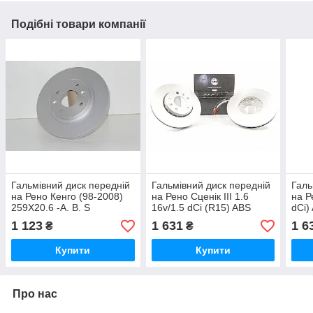
Подібні товари компанії
Гальмівний диск передній
Гальмівний диск передній
Галь
на Рено Кенго (98-2008)
на Рено Сценік III 1.6
на Р
259X20.6 -A. B. S
16v/1.5 dCi (R15) ABS
dCi)
(Нідерланди) 16150
(Нідерланди) 17976
179
1 123
1 631
1 6
₴
₴
Купити
Купити
Про нас