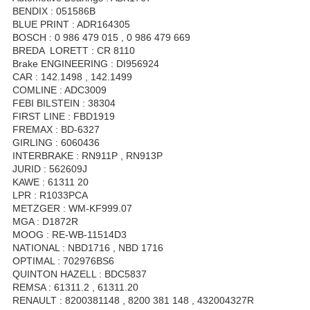
BENDIX : 051586B
BLUE PRINT : ADR164305
BOSCH : 0 986 479 015 , 0 986 479 669
BREDA LORETT : CR 8110
Brake ENGINEERING : DI956924
CAR : 142.1498 , 142.1499
COMLINE : ADC3009
FEBI BILSTEIN : 38304
FIRST LINE : FBD1919
FREMAX : BD-6327
GIRLING : 6060436
INTERBRAKE : RN911P , RN913P
JURID : 562609J
KAWE : 61311 20
LPR : R1033PCA
METZGER : WM-KF999.07
MGA : D1872R
MOOG : RE-WB-11514D3
NATIONAL : NBD1716 , NBD 1716
OPTIMAL : 702976BS6
QUINTON HAZELL : BDC5837
REMSA : 61311.2 , 61311.20
RENAULT : 8200381148 , 8200 381 148 , 432004327R