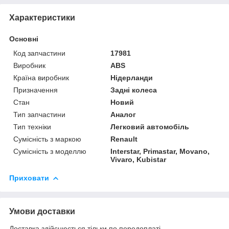
Характеристики
Основні
Код запчастини
17981
Виробник
ABS
Країна виробник
Нідерланди
Призначення
Задні колеса
Стан
Новий
Тип запчастини
Аналог
Тип техніки
Легковий автомобіль
Сумісність з маркою
Renault
Сумісність з моделлю
Interstar, Primastar, Movano,
Vivaro, Kubistar
Приховати
Умови доставки
Доставка здійснюється тільки по передоплаті.