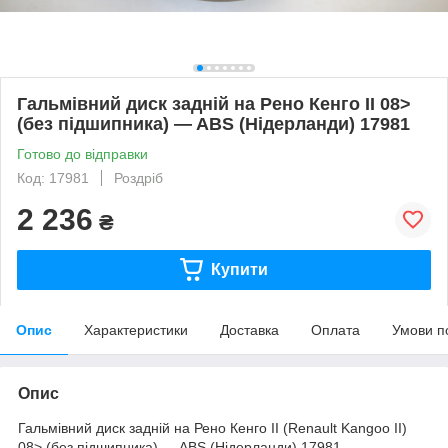
Гальмівний диск задній на Рено Кенго II 08>
(без підшипника) — ABS (Нідерланди) 17981
Готово до відправки
Код: 17981
Роздріб
2 236
₴
Купити
Опис
Характеристики
Доставка
Оплата
Умови п
Опис
Гальмівний диск задній на Рено Кенго II (Renault Kangoo II)
08> (без підшипника) — ABS (Нідерланди) 17981