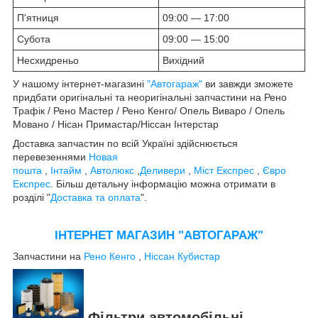
П'ятниця
09:00 — 17:00
Субота
09:00 — 15:00
Несхидреньо
Вихідний
У нашому інтернет-магазині
"Автогараж"
ви завжди зможете
придбати оригінальні та неоригінальні запчастини на Рено
Трафік / Рено Мастер / Рено Кенго/ Опель Виваро / Опель
Мовано / Нісан Примастар/Ніссан Інтерстар
Доставка запчастин по всій Україні здійснюється
перевезеннями
Новая
пошта
,
Інтайм
,
Автолюкс
,
Деливери
,
Міст Експрес
,
Євро
Експрес
. Більш детальну інформацію можна отримати в
розділі "
Доставка та оплата
".
ІНТЕРНЕТ МАГАЗИН "АВТОГАРАЖ"
Запчастини на
Рено Кенго
,
Ніссан Кубистар
Фільтри автомобільні