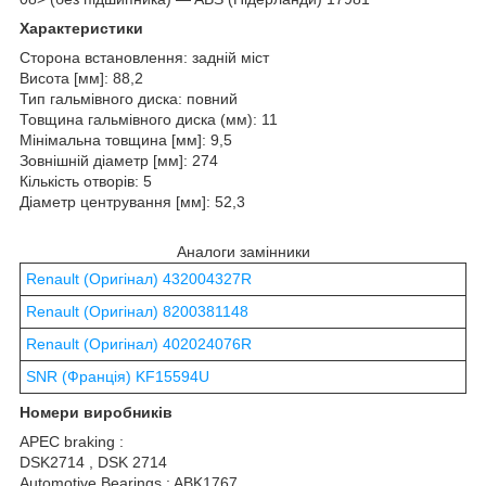
Характеристики
Сторона встановлення: задній міст
Висота [мм]: 88,2
Тип гальмівного диска: повний
Товщина гальмівного диска (мм): 11
Мінімальна товщина [мм]: 9,5
Зовнішній діаметр [мм]: 274
Кількість отворів: 5
Діаметр центрування [мм]: 52,3
Аналоги замінники
Renault (Оригінал) 432004327R
Renault (Оригінал) 8200381148
Renault (Оригінал) 402024076R
SNR (Франція) KF15594U
Номери виробників
APEC braking :
DSK2714 , DSK 2714
Automotive Bearings : ABK1767