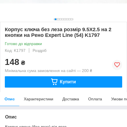
Корпус ключа без леза розмір 9.5X2.5 на 2
кнопки на Рено Expert Line (54) K1797
Готово до відправки
Код: K1797
Роздріб
148
₴
Мінімальна сума замовлення на сайті — 200 ₴
Купити
Опис
Характеристики
Доставка
Оплата
Умови п
Опис
Корпус ключа (без леза) під леза