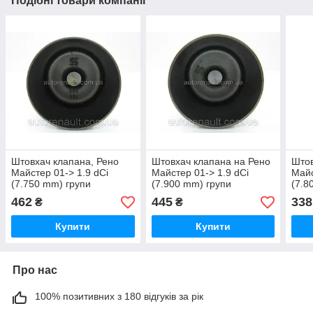
Подібні товари компанії
Штовхач клапана, Рено
Штовхач клапана на Рено
Штов
Майстер 01-> 1.9 dCi
Майстер 01-> 1.9 dCi
Майс
(7.750 mm) групи
(7.900 mm) групи
(7.8
kolbenschmidt (Німеччина)
kolbenschmidt (Німеччина)
(Вел
462
445
338
₴
₴
- 50007544
- 50 007 547
HL7
Купити
Купити
Про нас
100% позитивних з 180 відгуків за рік