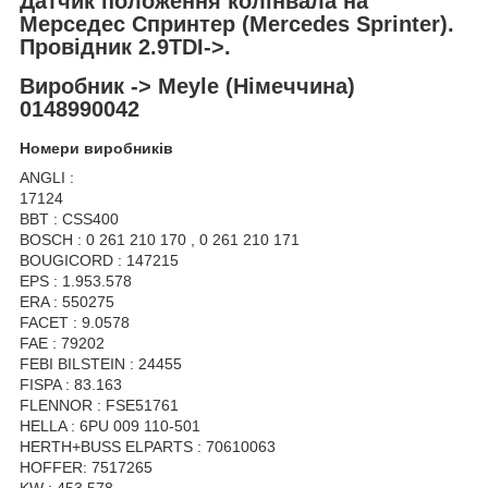
Датчик положення колінвала на
Мерседес Спринтер
(Mercedes Sprinter
).
Провідник 2.9TDI->.
Виробник -> Meyle (Німеччина)
0148990042
Номери виробників
ANGLI :
17124
BBT : CSS400
BOSCH : 0 261 210 170 , 0 261 210 171
BOUGICORD : 147215
EPS : 1.953.578
ERA : 550275
FACET : 9.0578
FAE : 79202
FEBI BILSTEIN : 24455
FISPA : 83.163
FLENNOR : FSE51761
HELLA : 6PU 009 110-501
HERTH+BUSS ELPARTS : 70610063
HOFFER: 7517265