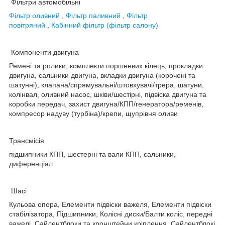
Фільтри автомобільні
Фільтр оливний
,
Фільтр паливний
,
Фільтр
повітряний
,
Кабінний фільтр (фільтр салону)
Компоненти двигуна
Ремені та ролики, комплекти поршневих кілець, прокладки
двигуна, сальники двигуна, вкладки двигуна (корочені та
шатунні), клапана/спрямувальні/штовхувачі/трера, шатуни,
колінвал, оливний насос, шківи/шестірні, підвіска двигуна та
коробки передач, захист двигуна/КПП/генератора/ременів,
компресор надуву (турбіна)/крепи, щупрівня оливи
Трансмісія
підшипники КПП, шестерні та вали КПП, сальники,
диференціал
Шасі
Кульова опора, Елементи підвіски важеля, Елементи підвіски
стабілізатора, Підшипники, Колісні диски/Балти коліс, передні
важелі, Сайлентблоки та кронштейни кріплення, Сайлентблокі