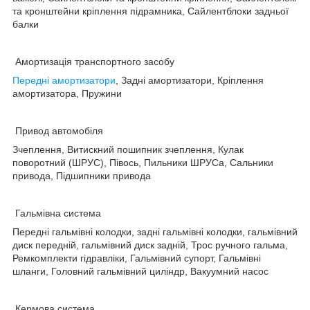
та кронштейни кріплення підрамника, Сайлентблоки задньої
балки
Амортизація транспортного засобу
Передні амортизатори
, Задні амортизатори, Кріплення
амортизатора, Пружини
Привод автомобіля
Зчеплення, Витискний пошипник зчеплення, Кулак
поворотний (ШРУС), Півось, Пильники ШРУСа, Сальники
привода, Підшипники привода
Гальмівна система
Передні гальмівні колодки, задні гальмівні колодки, гальмівний
диск передній, гальмівний диск задній, Трос ручного гальма,
Ремкомплекти гідравліки, Гальмівний супорт, Гальмівні
шланги, Головний гальмівний циліндр, Вакуумний насос
Кермова система