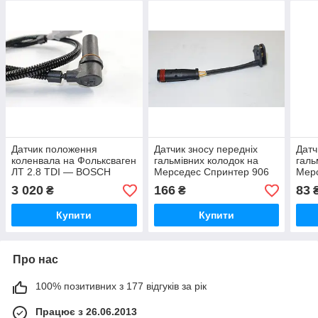
Датчик положення
Датчик зносу передніх
Датч
коленвала на Фольксваген
гальмівних колодок на
галь
ЛТ 2.8 TDI — BOSCH
Мерседес Спринтер 906
Мер
(Німеччина) - 0281002496
2006 -> Bosch (Німеччина)
2006
3 020
166
83
₴
₴
1987473036
Auto
A54
Купити
Купити
Про нас
100% позитивних з 177 відгуків за рік
Працює з 26.06.2013