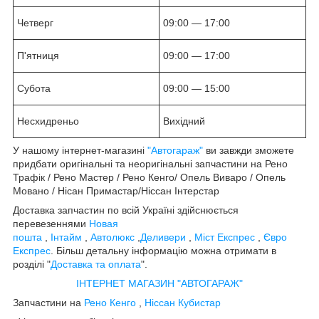
Четверг
09:00 — 17:00
П'ятниця
09:00 — 17:00
Субота
09:00 — 15:00
Несхидреньо
Вихідний
У нашому інтернет-магазині
"Автогараж"
ви завжди зможете
придбати оригінальні та неоригінальні запчастини на Рено
Трафік / Рено Мастер / Рено Кенго/ Опель Виваро / Опель
Мовано / Нісан Примастар/Ніссан Інтерстар
Доставка запчастин по всій Україні здійснюється
перевезеннями
Новая
пошта
,
Інтайм
,
Автолюкс
,
Деливери
,
Міст Експрес
,
Євро
Експрес
. Більш детальну інформацію можна отримати в
розділі "
Доставка та оплата
".
ІНТЕРНЕТ МАГАЗИН "АВТОГАРАЖ"
Запчастини на
Рено Кенго
,
Ніссан Кубистар