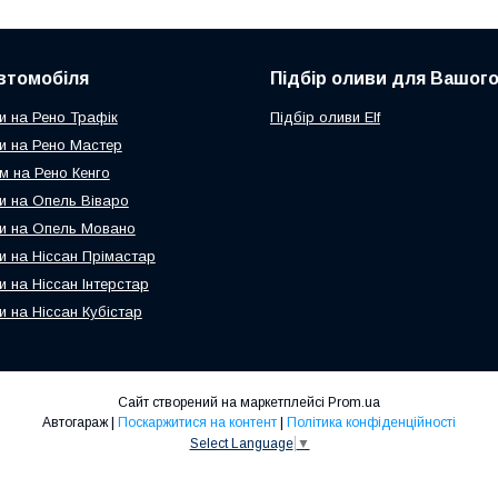
втомобіля
Підбір оливи для Вашого
и на Рено Трафік
Підбір оливи Elf
и на Рено Мастер
м на Рено Кенго
и на Опель Віваро
и на Опель Мовано
и на Ніссан Прімастар
и на Ніссан Інтерстар
и на Ніссан Кубістар
Сайт створений на маркетплейсі
Prom.ua
Автогараж |
Поскаржитися на контент
|
Політика конфіденційності
Select Language
▼