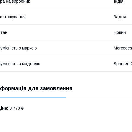
раїна виробник
Індія
озташування
Задня
Стан
Новий
умісність з маркою
Mercede
умісність з моделлю
Sprinter, 
нформація для замовлення
іна:
3 770 ₴