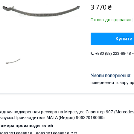
3 770 ₴
Готово до відправки
Купити
+380 (98) 223-88-48
повернення товару п
адняя подкоренная рессора на Мерседес Спринтер 907 (Mercedes S
ыпуска.Производитель MATA (Индия) 906320180665
Номера производителей
0632018066519 , 90632018066519 Z/Z