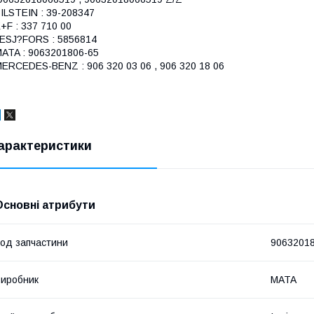
ILSTEIN : 39-208347
+F : 337 710 00
ESJ?FORS : 5856814
ATA : 9063201806-65
ERCEDES-BENZ : 906 320 03 06 , 906 320 18 06
арактеристики
Основні атрибути
од запчастини
9063201
иробник
MATA