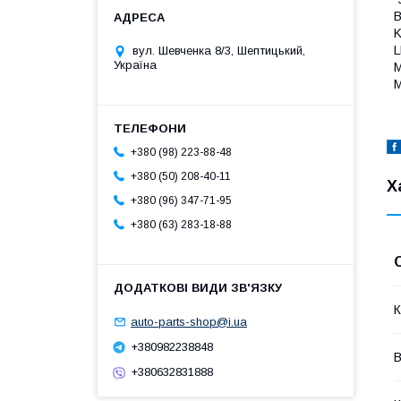
B
K
L
вул. Шевченка 8/3, Шептицький,
Україна
M
M
+380 (98) 223-88-48
+380 (50) 208-40-11
Х
+380 (96) 347-71-95
+380 (63) 283-18-88
К
auto-parts-shop@i.ua
+380982238848
В
+380632831888