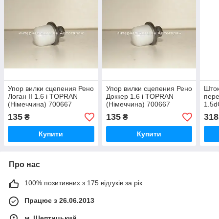
Упор вилки сцепения Рено
Упор вилки сцепения Рено
Шток
Логан II 1.6 i TOPRAN
Доккер 1.6 i TOPRAN
пере
(Німеччина) 700667
(Німеччина) 700667
1.5d
(Нім
135
135
318
₴
₴
Купити
Купити
Про нас
100% позитивних з 175 відгуків за рік
Працює з 26.06.2013
м. Шептицький