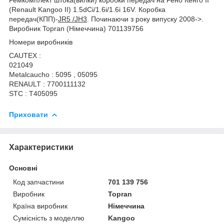
(Renault Kangoo II) 1.5dCi/1.6i/1.6i 16V. Коробка
передач(КПП)-
JR5 /JH3
. Починаючи з року випуску 2008->.
Виробник Topran (Німеччина) 701139756
Номери виробників
CAUTEX :
021049
Metalcaucho : 5095 , 05095
RENAULT : 7700111132
STC : T405095
Приховати
Характеристики
Основні
Код запчастини
701 139 756
Виробник
Topran
Країна виробник
Німеччина
Сумісність з моделлю
Kangoo