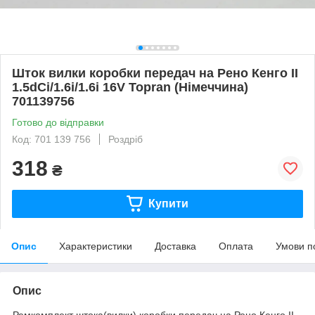
Шток вилки коробки передач на Рено Кенго II
1.5dCi/1.6i/1.6i 16V Topran (Німеччина)
701139756
Готово до відправки
Код: 701 139 756
Роздріб
318
₴
Купити
Опис
Характеристики
Доставка
Оплата
Умови п
Опис
Ремкомплект штока(вилки) коробки передач на Рено Кенго II