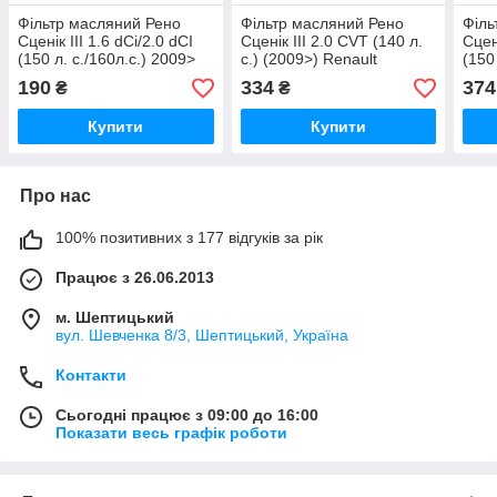
Фільтр масляний Рено
Фільтр масляний Рено
Філь
Сценік III 1.6 dCi/2.0 dCI
Сценік III 2.0 CVT (140 л.
Сцені
(150 л. с./160л.с.) 2009>
с.) (2009>) Renault
(150
NIPPARTS (Нідерланди)
(Оригінал) - 152085758R
Rena
190
334
374
₴
₴
N1311037
152
Купити
Купити
Про нас
100% позитивних з 177 відгуків за рік
Працює з 26.06.2013
м. Шептицький
вул. Шевченка 8/3, Шептицький, Україна
Контакти
Сьогодні працює з 09:00 до 16:00
Показати весь графік роботи