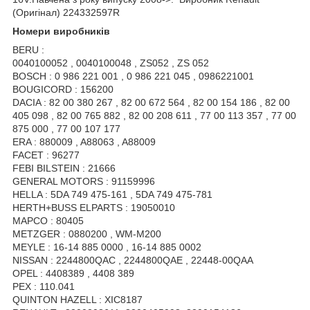
(Оригінал) 224332597R
Номери виробників
BERU :
0040100052 , 0040100048 , ZS052 , ZS 052
BOSCH : 0 986 221 001 , 0 986 221 045 , 0986221001
BOUGICORD : 156200
DACIA : 82 00 380 267 , 82 00 672 564 , 82 00 154 186 , 82 00
405 098 , 82 00 765 882 , 82 00 208 611 , 77 00 113 357 , 77 00
875 000 , 77 00 107 177
ERA : 880009 , A88063 , A88009
FACET : 96277
FEBI BILSTEIN : 21666
GENERAL MOTORS : 91159996
HELLA : 5DA 749 475-161 , 5DA 749 475-781
HERTH+BUSS ELPARTS : 19050010
MAPCO : 80405
METZGER : 0880200 , WM-M200
MEYLE : 16-14 885 0000 , 16-14 885 0002
NISSAN : 2244800QAC , 2244800QAE , 22448-00QAA
OPEL : 4408389 , 4408 389
PEX : 110.041
QUINTON HAZELL : XIC8187