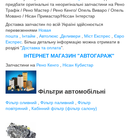
придбати оригінальні та неоригінальні запчастини на Рено
Трафік / Рено Мастер / Рено Кенго/ Опель Виваро / Опель
Мовано / Нісан Примастар/Ніссан Інтерстар
Доставка запчастин по всій Україні здійснюється
перевезеннями
Новая
пошта
,
Інтайм
,
Автолюкс
,
Деливери
,
Міст Експрес
,
Євро
Експрес
. Більш детальну інформацію можна отримати в
розділі "
Доставка та оплата
".
ІНТЕРНЕТ МАГАЗИН "АВТОГАРАЖ"
Запчастини на
Рено Кенго
,
Нісан Кубистар
Фільтри автомобільні
Фільтр оливний
,
Фільтр паливний
,
Фільтр
повітряний
,
Кабінний фільтр (фільтр салону)