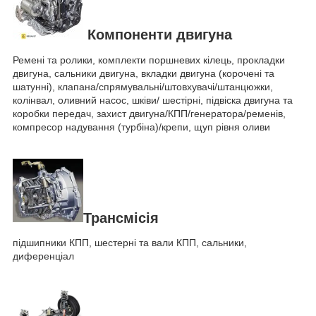
Компоненти двигуна
Ремені та ролики, комплекти поршневих кілець, прокладки
двигуна, сальники двигуна, вкладки двигуна (корочені та
шатунні), клапана/спрямувальні/штовхувачі/штанцюжки,
колінвал, оливний насос, шківи/ шестірні, підвіска двигуна та
коробки передач, захист двигуна/КПП/генератора/ременів,
компресор надування (турбіна)/крепи, щуп рівня оливи
Трансмісія
підшипники КПП, шестерні та вали КПП, сальники,
диференціал