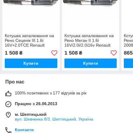
Котушка запалювання на
Котушка запалювання на
Коту
Рено Сеценік III 1.6i
Рено Меган II 1.6i
Рено
16V+2.0TCE Renault
16V/2.0i/2.0i16v Renault
2008
(Оригінал) 224332597R
(Оригінал) 224332597R
304
1 508
1 508
865
₴
₴
Купити
Купити
Про нас
100% позитивних з 177 відгуків за рік
Працює з 26.06.2013
м. Шептицький
вул. Шевченка 8/3, Шептицький, Україна
Контакти