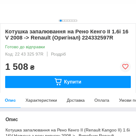
Котушка запалювання на Рено Кенго II 1.6i 16
V 2008 -> Renault (Оригінал) 224332597R
Готово до відправки
Код: 22 43 325 97R
Роздріб
1 508
₴
Купити
Опис
Характеристики
Доставка
Оплата
Умови п
Опис
Котушка запалювання на Рено Кенго II (Renault Kangoo II) 1.6i
16V.Навчена з року випуску 2008->. Виробник Renault