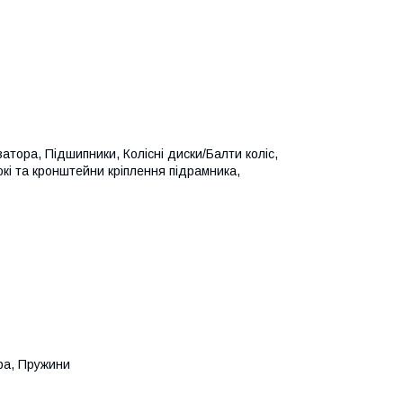
затора, Підшипники, Колісні диски/Балти коліс,
кі та кронштейни кріплення підрамника,
ра, Пружини