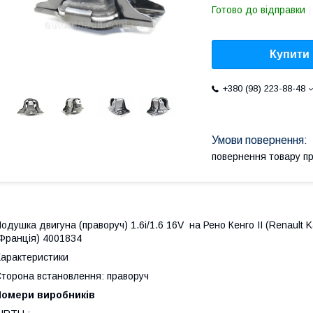
Готово до відправки
Купити
+380 (98) 223-88-48
повернення товару п
одушка двигуна (праворуч) 1.6i/1.6 16V на Рено Кенго II (Renault 
Франція) 4001834
арактеристики
торона встановлення: праворуч
Номери виробників