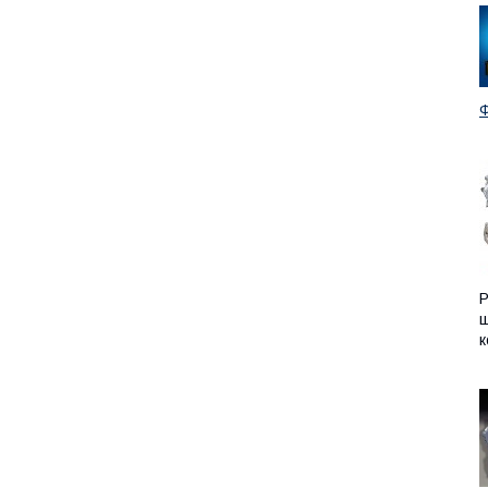
Ф
Р
ш
к