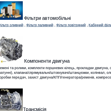
Фільтри автомобільні
ільтр оливний
,
Фільтр паливний
,
Фільтр повітряний
,
Кабінний філ
Компоненти двигуна
емені та ролики, комплекти поршневих кілець, прокладки двигуна, 
атунні), клапана/спрямувальні/штовхувачі/штанцюжки, колінвал, оли
оробки передач, захист двигуна/КПП/генератора/ременів, компресо
Трансмісія