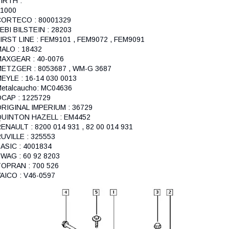
IRTH :
1000
CORTECO : 80001329
EBI BILSTEIN : 28203
IRST LINE : FEM9101 , FEM9072 , FEM9091
ALO : 18432
AXGEAR : 40-0076
ETZGER : 8053687 , WM-G 3687
EYLE : 16-14 030 0013
etalcaucho: MC04636
CAP : 1225729
RIGINAL IMPERIUM : 36729
QUINTON HAZELL : EM4452
ENAULT : 8200 014 931 , 82 00 014 931
UVILLE : 325553
ASIC : 4001834
WAG : 60 92 8203
OPRAN : 700 526
AICO : V46-0597