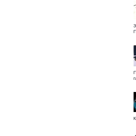
З
П
П
г
К