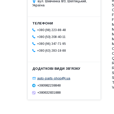
B
вул. Шевченка 8/3, Шептицький,
5
Україна
F
F
M
M
+380 (98) 223-88-48
M
+380 (50) 208-40-11
M
M
+380 (96) 347-71-95
O
+380 (63) 283-18-88
O
R
R
S
S
auto-parts-shop@i.ua
T
+380982238848
V
+380632831888