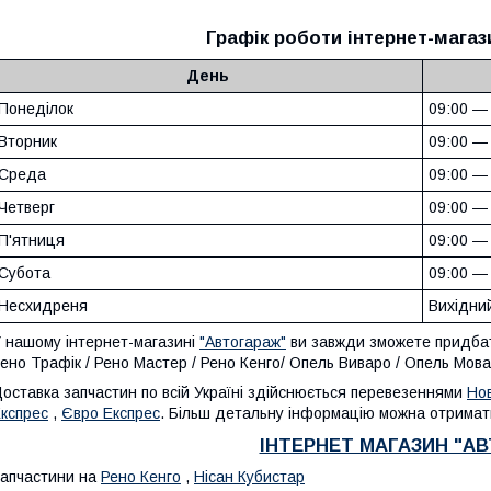
Графік роботи інтернет-магаз
День
Понеділок
09:00 —
Вторник
09:00 —
Среда
09:00 —
Четверг
09:00 —
П'ятниця
09:00 —
Субота
09:00 —
Несхидреня
Вихідни
 нашому інтернет-магазині
"Автогараж"
ви завжди зможете придбати
ено Трафік / Рено Мастер / Рено Кенго/ Опель Виваро / Опель Мова
оставка запчастин по всій Україні здійснюється перевезеннями
Но
кспрес
,
Євро Експрес
. Більш детальну інформацію можна отримати
ІНТЕРНЕТ МАГАЗИН "А
апчастини на
Рено Кенго
,
Нісан Кубистар