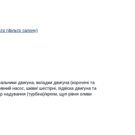
ьтр (фільтр салону)
сальники двигуна, вкладки двигуна (корочені та
вний насос, шківи/ шестірні, підвіска двигуна та
р надування (турбіна)/крепи, щуп рівня оливи