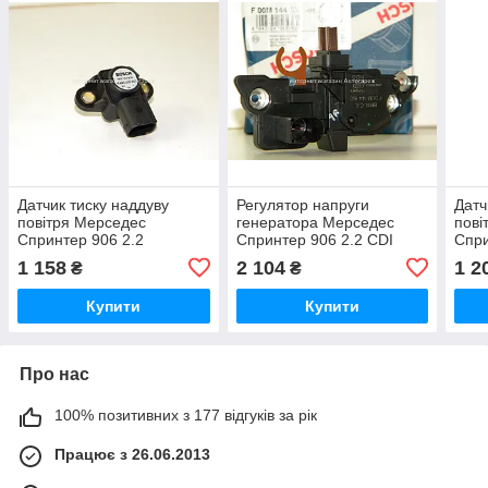
Датчик тиску наддуву
Регулятор напруги
Датч
повітря Мерседес
генератора Мерседес
пові
Спринтер 906 2.2
Спринтер 906 2.2 CDI
Спри
CDI(OM646)/3.0 CDI 2006-
2006-> BOSCH
CDI(
1 158
2 104
1 2
₴
₴
>
(Німеччина) F00M144150
BOS
BOSCH(Німеччина)0261230193
Купити
Купити
Про нас
100% позитивних з 177 відгуків за рік
Працює з 26.06.2013