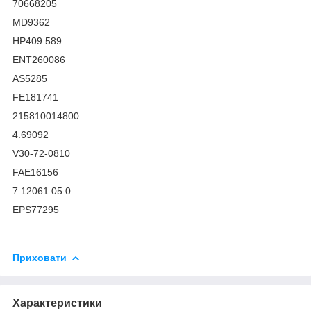
70668205
MD9362
HP409 589
ENT260086
AS5285
FE181741
215810014800
4.69092
V30-72-0810
FAE16156
7.12061.05.0
EPS77295
Приховати
Характеристики