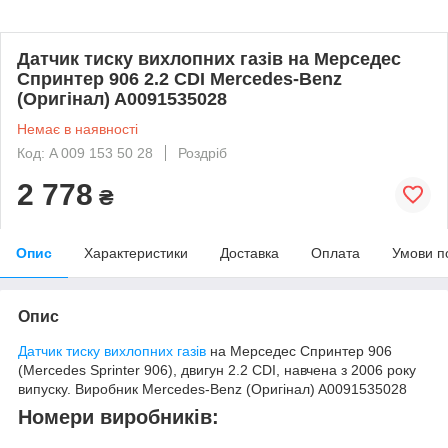
Датчик тиску вихлопних газів на Мерседес
Спринтер 906 2.2 CDI Mercedes-Benz
(Оригінал) A0091535028
Немає в наявності
Код: A 009 153 50 28
Роздріб
2 778
₴
Опис
Характеристики
Доставка
Оплата
Умови п
Опис
Датчик тиску вихлопних газів
на Мерседес Спринтер 906
(Mercedes Sprinter 906), двигун 2.2 CDI, навчена з 2006 року
випуску. Виробник Mercedes-Benz (Оригінал) A0091535028
Номери виробників: