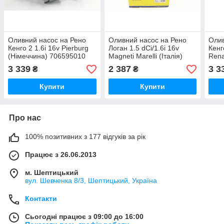
Оливний насос на Рено
Оливний насос на Рено
Олив
Кенго 2 1.6i 16v Pierburg
Логан 1.5 dCi/1.6i 16v
Кенг
(Німеччина) 706595010
Magneti Marelli (Італія)
Rena
351516000043
150
3 339
2 387
3 3
₴
₴
Купити
Купити
Про нас
100% позитивних з 177 відгуків за рік
Працює з 26.06.2013
м. Шептицький
вул. Шевченка 8/3, Шептицький, Україна
Контакти
Сьогодні працює з 09:00 до 16:00