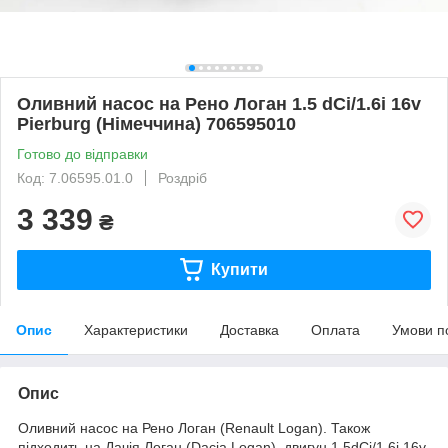
Оливний насос на Рено Логан 1.5 dCi/1.6i 16v
Pierburg (Німеччина) 706595010
Готово до відправки
Код: 7.06595.01.0
Роздріб
3 339
₴
Купити
Опис
Характеристики
Доставка
Оплата
Умови п
Опис
Оливний насос на Рено Логан (Renault Logan). Також
підходить на Дачія Логан (Dacia Logan), двигун 1.5dCi/1.6i 16v,