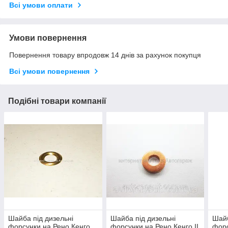
Всі умови оплати
Умови повернення
Повернення товару впродовж 14 днів за рахунок покупця
Всі умови повернення
Подібні товари компанії
Шайба під дизельні
Шайба під дизельні
Шайб
форсунки на Рено Кенго
форсунки на Рено Кенго II
форс