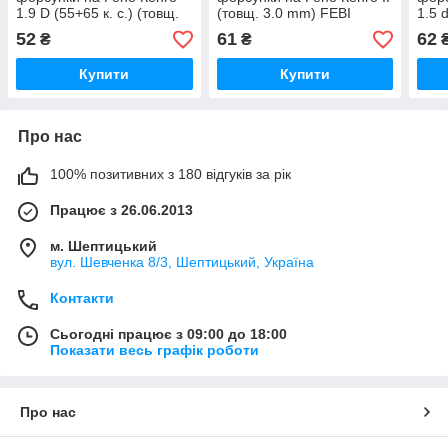
1.9 D (55+65 к. с.) (товщ.
(товщ. 3.0 mm) FEBI
1.5 
1,2 mm) ELRING
BILSTEIN (Німеччина)
2012
52
61
62
₴
₴
(Німеччина) 296830
30253
(Нім
Купити
Купити
Про нас
100% позитивних з 180 відгуків за рік
Працює з 26.06.2013
м. Шептицький
вул. Шевченка 8/3, Шептицький, Україна
Контакти
Сьогодні працює з 09:00 до 18:00
Показати весь графік роботи
Про нас