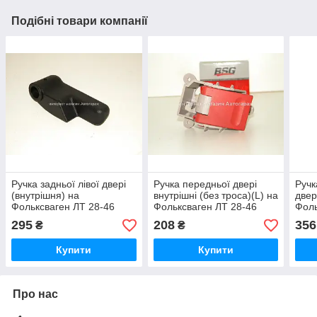
Подібні товари компанії
Ручка задньої лівої двері
Ручка передньої двері
Ручк
(внутрішня) на
внутрішні (без троса)(L) на
двер
Фольксваген ЛТ 28-46
Фольксваген ЛТ 28-46
Фоль
1996-2006 MERCEDES
1996-2006 BSG
199
295
208
356
₴
₴
(Оригінал) 9017430172
(Туреччина) BSG60970005
(Ісп
Купити
Купити
Про нас