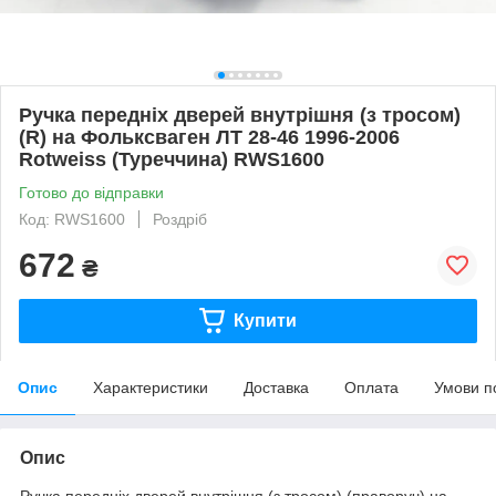
Ручка передніх дверей внутрішня (з тросом)
(R) на Фольксваген ЛТ 28-46 1996-2006
Rotweiss (Туреччина) RWS1600
Готово до відправки
Код: RWS1600
Роздріб
672
₴
Купити
Опис
Характеристики
Доставка
Оплата
Умови п
Опис
Ручка передніх дверей внутрішня (з тросом) (праворуч) на