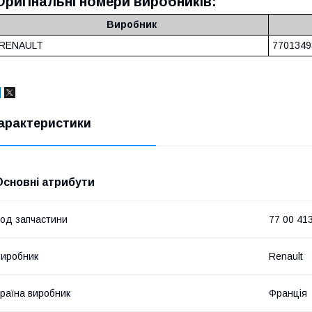
Оригінальні номери виробників:
Виробник
RENAULT
7701349
арактеристики
Основні атрибути
од запчастини
77 00 41
иробник
Renault
раїна виробник
Франція