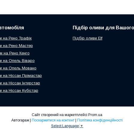
втомобіля
Підбір оливи для Вашого
и на Рено Трафік
Підбір оливи Elf
и на Рено Мастер
м на Рено Кенго
и на Опель Віваро
и на Опель Мовано
и на Ніссан Прімастар
и на Ніссан Інтерстар
и на Ніссан Кубістар
Сайт створений на маркетплейсі
Prom.ua
Автогараж |
Поскаржитися на контент
|
Політика конфіденційності
Select Language
▼