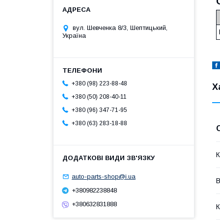
вул. Шевченка 8/3, Шептицький,
Україна
+380 (98) 223-88-48
Х
+380 (50) 208-40-11
+380 (96) 347-71-95
+380 (63) 283-18-88
К
auto-parts-shop@i.ua
В
+380982238848
+380632831888
К