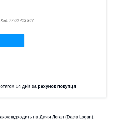
Код:
77 00 413 867
ротягом 14 днів
за рахунок покупця
акож підходить на Дачія Логан (Dacia Logan).