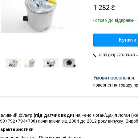
1 282 ₴
Готово до відправки
Купити
+380 (98) 223-88-48
повернення товару п
аливний фільтр
(під датчик води)
на Рено Логан/Дачія Логан (Re
90+792+794+796) починаючи від 2004 до 2012 року випуску. Вироб
Характеристики
Виконання
фільтра
: Прямоточний фільтр