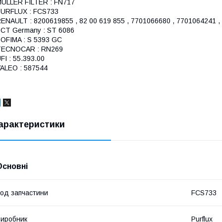
ULLER FILTER : FN717
URFLUX : FCS733
ENAULT : 8200619855 , 82 00 619 855 , 7701066680 , 7701064241 , 
CT Germany : ST 6086
OFIMA : S 5393 GC
TECNOCAR : RN269
FI : 55.393.00
ALEO : 587544
арактеристики
Основні
од запчастини
FCS733
иробник
Purflux