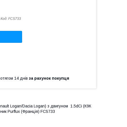
Код:
FCS733
ротягом 14 днів
за рахунок покупця
nault Logan/Dacia Logan) з двигуном 1.5dCi (К9К
ник Purflux (Франція) FCS733