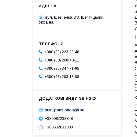
д
В
Д
вул. Шевченка 8/3, Шептицький,
Україна
В
Д
A
A
+380 (98) 223-88-48
A
+380 (50) 208-40-11
B
C
+380 (96) 347-71-95
C
+380 (63) 283-18-88
C
D
F
K
L
L
auto-parts-shop@i.ua
M
+380982238848
M
M
+380632831888
M