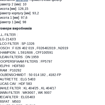
іаметр 2 (мм): 10
исота [мм]: 126,15
іаметр корпусу [мм]: 93,2
исота 1 [мм]: 97,6
іаметр 1 [мм]: 98
Номери виробників
.L. FILTER :
LG-2142/3
LCO FILTER : SP-1326
OSCH : F 026 402 019 , F026402019 , N2019
HAMPION : L 591/606 , CFF100591
LEAN FILTERS : DN 1959
OOPERSFIAAM FILTERS : FP5797
ELPHI : HDF583
RAM : P10292
OLBENSCHMIDT : 50 014 182 , 4182-FP
AUTRETTE : ELG 5403
UCAS CAV : HDF 583
AHLE FILTER : KL 404/25 , KL 404/17
ANN-FILTER : WK9007 , WK 9007
ECAFILTER : ELG5403
ISFAT : M503