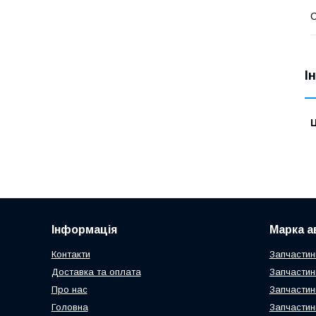
С
І
Ц
Інформація
Марка а
Контакти
Запчастин
Доставка та оплата
Запчастин
Про нас
Запчастин
Головна
Запчастин