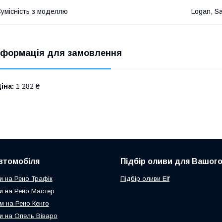
умісність з моделлю
Logan, S
нформація для замовлення
іна:
1 282 ₴
втомобіля
Підбір оливи для Вашого
и на Рено Трафік
Підбір оливи Elf
и на Рено Мастер
м на Рено Кенго
и на Опель Віваро