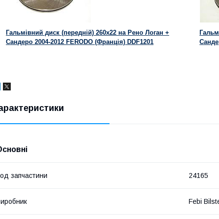
Гальмівний диск (передній) 260х22 на Рено Логан +
Гальм
Сандеро 2004-2012 FERODO (Франція) DDF1201
Санде
арактеристики
Основні
од запчастини
24165
иробник
Febi Bilst