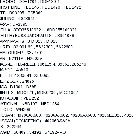
ERODO : DDF1201 , DDF120-1
IRST LINE : FBD146 , FBD1420 , FBD1472
TE : BS3295 , BS5369
IRLING : 6043641
RAF : DF2895
ELLA : 8DD355109321 , 8DD355109331
HERTH+BUSS JAKOPARTS : J3301088
APANPARTS : J-DI013 , DI013
URID : 82 901 69 , 562230J , 562268J
LEMFORDER : 3377701
PR : B2111P , N2003V
AGNETI MARELLI: 106115.4, 353613286240
APCO : 45510
ETELLI: 230641, 23-0095
METZGER : 24825
GA : D1501 , D895
INTEX : MDC271 , MDK0200 , MDC1607
MOTAQUIP : VBD292
ATIONAL : NBD107 , NBD1284
NECTO : WN308
ISSAN : 40206AX600, 40206AX602, 40206AX603, 40206EE320, 4020
NISSAN (DONGFENG) : 402063AW0A
K : 202264
AGID : 50409 , 54192 , 54192PRO