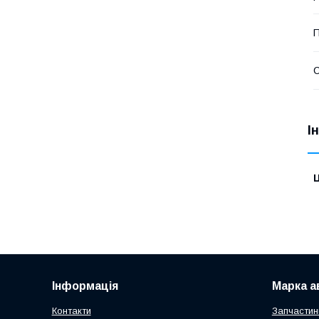
П
С
І
Ц
Інформація
Марка а
Контакти
Запчастин