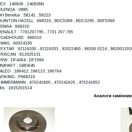
EX : 140836 , 140836N
ILENGA : V885
H Benelux : 58141 , 58223
UINTON HAZELL : 668310 , BDC5369 , BDC3295 , BSF5369
EMSA : 668310
ENAULT : 7701207795 , 7701 207 795
ROADHOUSE : 668310
WAG : 60924165
EXTAR : 92119200 , 92119203 , 92022400 , 98200 0224 , 982001192
RISCAN : 812025131
RW : DF4364 , DF1566
NIPART : GBD645
ALEO : 186412, 186123, 186764
OKING : P668310
IMMERMANN : 470241600 , 470241620 , 470241652
bs : 1815201514
Аналоги замінник