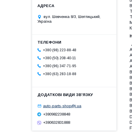
В
В
Т
Т
вул. Шевченка 8/3, Шептицький,
Україна
М
К
A
+380 (98) 223-88-48
A
+380 (50) 208-40-11
A
A
+380 (96) 347-71-95
B
+380 (63) 283-18-88
B
B
B
B
B
B
auto-parts-shop@i.ua
B
+380982238848
D
D
+380632831888
F