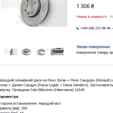
1 306 ₴
Немає в наявності
К
+380 (98) 223-88-48
повернення товару п
ередній гальмівний диск на Рено Логан + Рено Сандеро (Renault L
оган + Дачия Сандро (Dacia Logan + Dacia Sandero). Застосовуют
ипуску. Провідник Febi Biltestein (Німеччина) 24165
Параметри
торона встановлення: передній міст
іаметр [мм]: 260