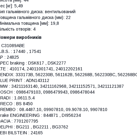
исота [мм]: 44
ес [кг]: 5,49
ип гальмівного диска: вентильований
овщина гальмівного диска (мм): 22
інімальна товщина [мм]: 19,8
ількість отворів: 4
Номери виробників
, C31089ABE
.B.S. : 17440 , 17541
P : 24825
PEC braking : DSK617 , DSK2277
TE : 410174, 24011001741, 24012202161
ENDIX: 333173B, 562230B, 561162B, 562268B, 562230BC, 562268B
LUE PRINT : ADN143112
MW : 34211163140, 34211162968, 34211152571, 34211121387
OSCH : 0986479103, 0986479943, 0986478044
RADI : 1.0611.5.4
RECO : BS 8450
REMBO : 08.4487.10, 09907810, 09.9078.10, 9907810
rake ENGINEERING : 844871 , DI956234
ACIA : 7701207795
ELPHI : BG211 , BG2211 , BG3762
EBI BILSTEIN : 24165