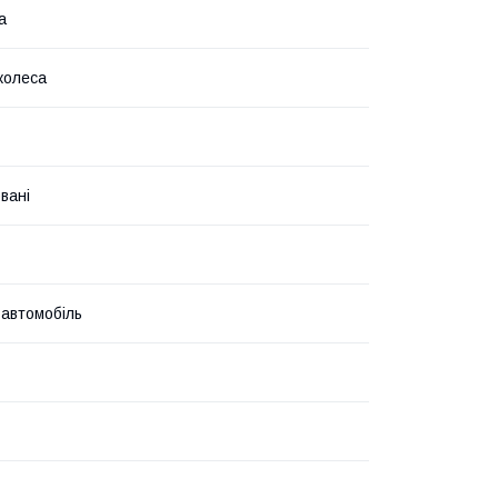
а
колеса
вані
 автомобіль