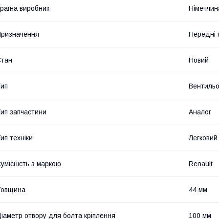
раїна виробник
Німеччин
ризначення
Передні 
Стан
Новий
ип
Вентильо
ип запчастини
Аналог
ип техніки
Легковий
умісність з маркою
Renault
Товщина
44 мм
іаметр отвору для болта кріплення
100 мм