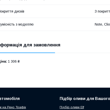
окриття дисків
З покрит
умісність з моделлю
Note, Cli
нформація для замовлення
іна:
1 306 ₴
втомобіля
Підбір оливи для Вашого
и на Рено Трафік
Підбір оливи Elf