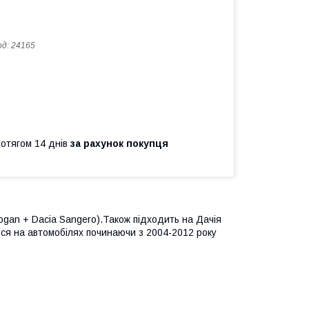
од:
24165
ротягом 14 днів
за рахунок покупця
ogan + Dacia Sangero).Також підходить на Дачія
ься на автомобілях починаючи з 2004-2012 року