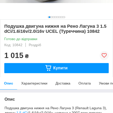
Подушка двигуна нижня на Рено Лагуна 3 1.5
dCi/1.6i16v/2.0i16v UCEL (Туреччина) 10842
Готово до відправки
Код: 10842
Роздріб
1 015
₴
Купити
Опис
Характеристики
Доставка
Оплата
Умови п
Опис
Подушка двигуна нижня на Рено Лагуна 3 (Renault Laguna 3),
двигун
1.5 dCi
/1.6i16v/2.0i16v, навчена з 2007 року випуску.