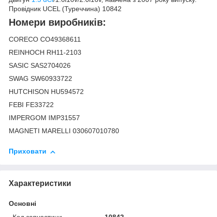
Провідник UCEL (Туреччина) 10842
Номери виробників:
CORECO CO49368611
REINHOCH RH11-2103
SASIC SAS2704026
SWAG SW60933722
HUTCHISON HU594572
FEBI FE33722
IMPERGOM IMP31557
MAGNETI MARELLI 030607010780
Приховати
Характеристики
Основні
Код запчастини
10842