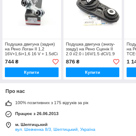
Подушка двигуна (задня)
Подушка двигуна (знизу-
Поду
на Рено Логан II 1,2
ззаду) на Рено Сценік II
на Р
16V+1,6i+1,6 16 V + 1.5dCi
2.0 i/2.0 i 16V/1.5 dCI/1.9
TCE+
09,2013 -> Gates (Бельгія)
dCI (2003>) Ucel (Франція)
dCi 
744
876
1 1
₴
₴
ETM1931
10728
112
Купити
Купити
Про нас
100% позитивних з 175 відгуків за рік
Працює з 26.06.2013
м. Шептицький
вул. Шевченка 8/3, Шептицький, Україна