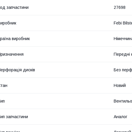
од запчастини
27698
иробник
Febi Bilst
раїна виробник
Німеччин
ризначення
Передні 
ерфорація дисків
Без перф
Стан
Новий
ип
Вентильо
ип запчастини
Аналог