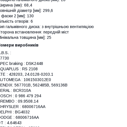
ирина (мм): 68,4
овнішній діаметр [мм]: 299,6
 фаски 2 [мм]: 130
ількість отворів: 6
ип гальмівного диска: з внутрішньою вентиляцією
торона встановлення: передній міст
інімальна товщина [мм]: 25
Номери виробників
.B.S. :
7730
PEC braking : DSK2448
QUAPLUS : RS 2108
TE : 428203, 24.0128-0203.1
AUTOMEGA : 1061503012E0
ENDIX: 567701B, 562485B, 569136B
ERAL : BCR310A
OSCH : 0 986 479 294
REMBO : 09.9508.14
HRYSLER : 68006716AA
ELPHI : BG4032
DODGE : 68006716AA
T : 4.64643