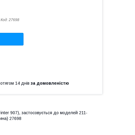
Код:
27698
ротягом 14 днів
за домовленістю
nter 907), застосовується до моделей 211-
чина) 27698