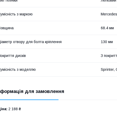
ип техніки
Легковий
умісність з маркою
Mercede
Товщина
68.4 мм
іаметр отвору для болта кріплення
130 мм
окриття дисків
З покрит
умісність з моделлю
Sprinter, 
нформація для замовлення
іна:
2 188 ₴