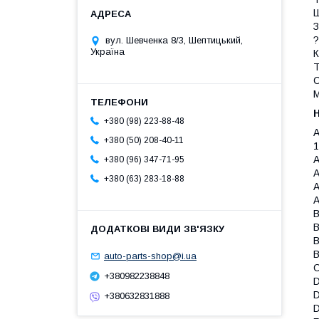
Ш
З
?
вул. Шевченка 8/3, Шептицький,
Україна
К
Т
С
М
+380 (98) 223-88-48
A
+380 (50) 208-40-11
1
A
+380 (96) 347-71-95
A
+380 (63) 283-18-88
A
B
B
B
B
auto-parts-shop@i.ua
C
+380982238848
D
+380632831888
D