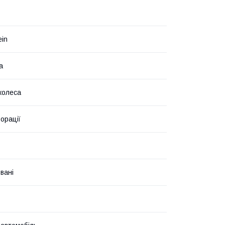
ein
а
колеса
орації
вані