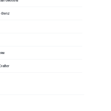
 автомобіль
s-Benz
тям
Crafter