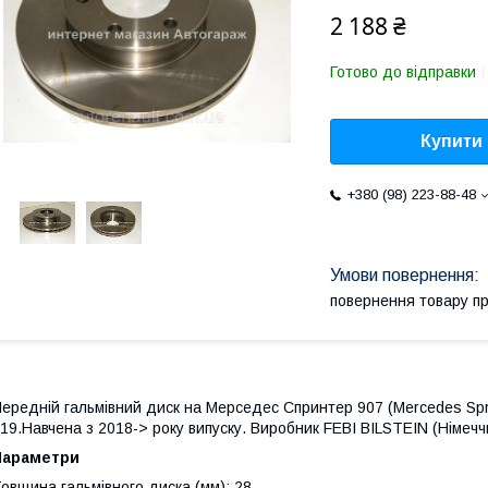
2 188 ₴
Готово до відправки
Купити
+380 (98) 223-88-48
повернення товару п
ередній гальмівний диск на Мерседес Спринтер 907 (Mercedes Spri
19.Навчена з 2018-> року випуску. Виробник FEBI BILSTEIN (Німеч
Параметри
овщина гальмівного диска (мм): 28