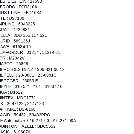
EBI BILSTEIN : 27698
FERODO : FCR310A
IRST LINE : FBD1634
TE : BS7130
IRLING : 6048225
RAF : DF29881
ELLA : 8DD 355 117-621
URID : 569136J
AWE : 61034 10
EMFORDER : 31214 , 31214 01
PR : M2042V
APCO : 25806
ERCEDES-BENZ : 906 421 00 12
ETELLI : 23-0881 , 23-0881C
ETZGER : 25053 E
EYLE : 015 521 2101 , 61034.10
GA : D1622
INTEX : MDC1771
K : 2047123 , 3147123
PTIMAL : BS-8166
AGID : 59432 , 59432PRO
E Automotive: 016.271-00, 016.271-00A
QUINTON HAZELL : BDC5552
ASIC : 6106070