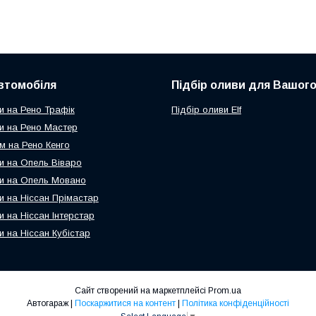
втомобіля
Підбір оливи для Вашого
и на Рено Трафік
Підбір оливи Elf
и на Рено Мастер
м на Рено Кенго
и на Опель Віваро
и на Опель Мовано
и на Ніссан Прімастар
и на Ніссан Інтерстар
и на Ніссан Кубістар
Сайт створений на маркетплейсі
Prom.ua
Автогараж |
Поскаржитися на контент
|
Політика конфіденційності