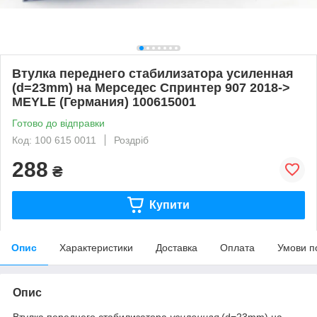
Втулка переднего стабилизатора усиленная
(d=23mm) на Мерседес Спринтер 907 2018->
MEYLE (Германия) 100615001
Готово до відправки
Код: 100 615 0011
Роздріб
288
₴
Купити
Опис
Характеристики
Доставка
Оплата
Умови п
Опис
Втулка переднего стабилизатора
усиленная
(d=23mm) на