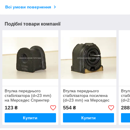
Всі умови повернення
Подібні товари компанії
Втулка переднього
Втулка переднього
Втул
стабілізатора (d=23 mm)
стабілізатора посилена
стаб
на Мерседес Спринтер
(d=23 mm) на Мерседес
(d=2
907 2018 -> BC GUMA
Спринтер 907 2018 ->
Фоль
123
554
288
₴
₴
(Україна) BC1396
VAG (Оригінал)
200
2E0411041F
(Нім
Купити
Купити