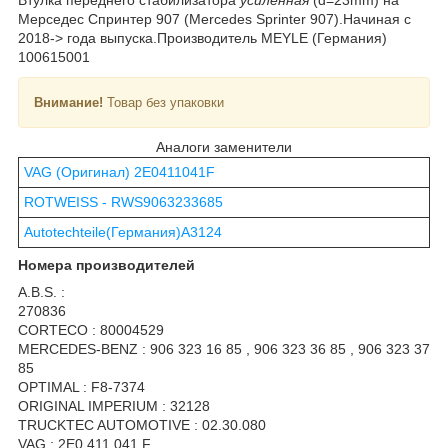
Мерседес Спринтер 907 (Mercedes Sprinter 907).Начиная с
2018-> года выпуска.Производитель MEYLE (Германия)
100615001
Внимание!
Товар без упаковки
Аналоги заменители
VAG (Оригинал) 2E0411041F
ROTWEISS - RWS9063233685
Autotechteile(Германия)A3124
Номера производителей
A.B.S. :
270836
CORTECO : 80004529
MERCEDES-BENZ : 906 323 16 85 , 906 323 36 85 , 906 323 37
85
OPTIMAL : F8-7374
ORIGINAL IMPERIUM : 32128
TRUCKTEC AUTOMOTIVE : 02.30.080
VAG : 2E0 411 041 F