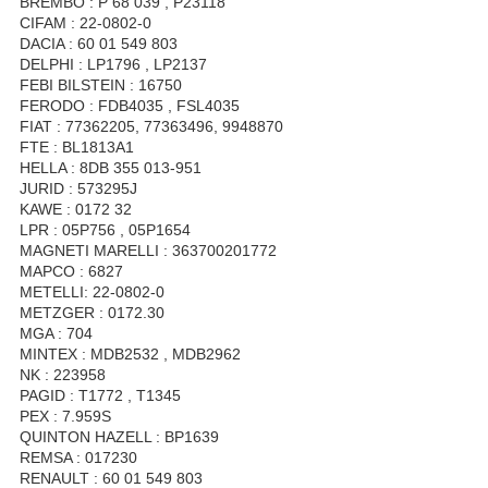
BREMBO : P 68 039 , P23118
CIFAM : 22-0802-0
DACIA : 60 01 549 803
DELPHI : LP1796 , LP2137
FEBI BILSTEIN : 16750
FERODO : FDB4035 , FSL4035
FIAT : 77362205, 77363496, 9948870
FTE : BL1813A1
HELLA : 8DB 355 013-951
JURID : 573295J
KAWE : 0172 32
LPR : 05P756 , 05P1654
MAGNETI MARELLI : 363700201772
MAPCO : 6827
METELLI: 22-0802-0
METZGER : 0172.30
MGA : 704
MINTEX : MDB2532 , MDB2962
NK : 223958
PAGID : T1772 , T1345
PEX : 7.959S
QUINTON HAZELL : BP1639
REMSA : 017230
RENAULT : 60 01 549 803