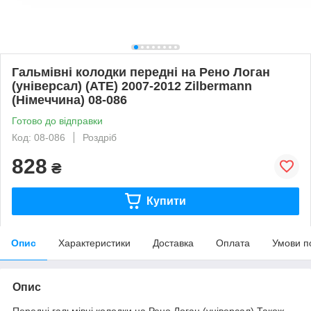
Гальмівні колодки передні на Рено Логан
(універсал) (ATE) 2007-2012 Zilbermann
(Німеччина) 08-086
Готово до відправки
Код: 08-086
Роздріб
828
₴
Купити
Опис
Характеристики
Доставка
Оплата
Умови п
Опис
Передні гальмівні колодки на Рено Логан (універсал).Також