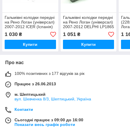
Гальмівні колодки передні
Гальмівні колодки передні
Галь
на Рено Логан (універсал)
на Рено Логан (універсал)
(228
2007-2012 ICER (Іспанія)
2007-2012 DELPHI LP1865
Лога
181534700
2012
1 030
1 051
1 1
₴
₴
S68
Купити
Купити
Про нас
100% позитивних з 177 відгуків за рік
Працює з 26.06.2013
м. Шептицький
вул. Шевченка 8/3, Шептицький, Україна
Контакти
Сьогодні працює з 09:00 до 16:00
Показати весь графік роботи