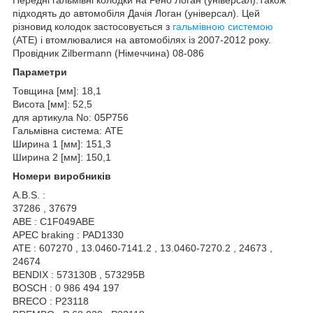
підходять до автомобіля Дачія Логан (універсал). Цей
різновид колодок застосовується з
гальмівною системою
(ATE) і втомлювалися на автомобілях із 2007-2012 року.
Провідник Zilbermann (Німеччина) 08-086
Параметри
Товщина [мм]: 18,1
Висота [мм]: 52,5
для артикула No: 05P756
Гальмівна система: ATE
Ширина 1 [мм]: 151,3
Ширина 2 [мм]: 150,1
Номери виробників
A.B.S. :
37286 , 37679
ABE : C1F049ABE
APEC braking : PAD1330
ATE : 607270 , 13.0460-7141.2 , 13.0460-7270.2 , 24673 ,
24674
BENDIX : 573130B , 573295B
BOSCH : 0 986 494 197
BRECO : P23118